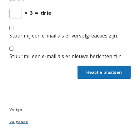
×
3
=
drie
Stuur mij een e-mail als er vervolgreacties zijn.
Stuur mij een e-mail als er nieuwe berichten zijn.
Berichtnavigatie
Vorig
Vorige
bericht
Volgend
Volgende
bericht