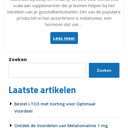
scala aan supplementen die je kunnen helpen bij het
bereiken van je gezondheidsdoelen. Eén van de populaire
producten in hun assortiment is melatonine, een
hormoon dat van …
“Ontdek
Lees meer
de
Kracht
van
Zoeken
Melatonine
bij
Zoeken
Body
en
Laatste artikelen
Fit
voor
een
Bestel LTO3 met Korting voor Optimaal
Betere
Voordeel
Nachtrust”
Ontdek de Voordelen van Melatomatine 1 mg