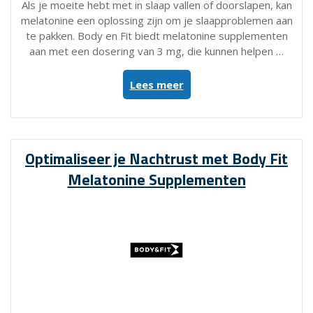
Als je moeite hebt met in slaap vallen of doorslapen, kan
melatonine een oplossing zijn om je slaapproblemen aan
te pakken. Body en Fit biedt melatonine supplementen
aan met een dosering van 3 mg, die kunnen helpen …
“Melatonine
Lees meer
3
mg
van
Body
Optimaliseer je Nachtrust met Body Fit
en
Melatonine Supplementen
Fit:
Optimaliseer
je
nachtrust
met
dit
supplement”