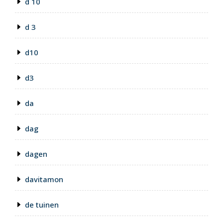
d 10
d 3
d10
d3
da
dag
dagen
davitamon
de tuinen