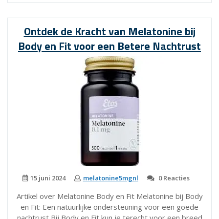
met
Body
en
Ontdek de Kracht van Melatonine bij
Fit
Body en Fit voor een Betere Nachtrust
Melatonine
Supplementen”
15 juni 2024
melatonine5mgnl
0 Reacties
Artikel over Melatonine Body en Fit Melatonine bij Body
en Fit: Een natuurlijke ondersteuning voor een goede
nachtrust Bij Body en Fit kun je terecht voor een breed