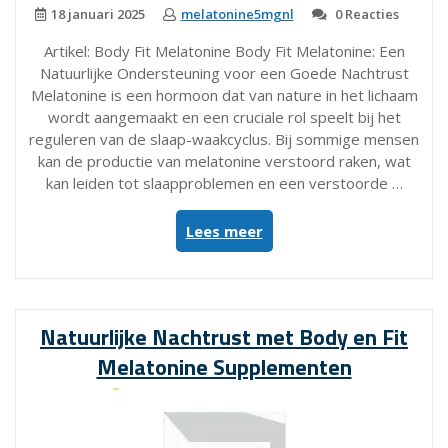
18 januari 2025
melatonine5mgnl
0 Reacties
Artikel: Body Fit Melatonine Body Fit Melatonine: Een
Natuurlijke Ondersteuning voor een Goede Nachtrust
Melatonine is een hormoon dat van nature in het lichaam
wordt aangemaakt en een cruciale rol speelt bij het
reguleren van de slaap-waakcyclus. Bij sommige mensen
kan de productie van melatonine verstoord raken, wat
kan leiden tot slaapproblemen en een verstoorde …
“Optimaliseer
Lees meer
je
Nachtrust
met
Body
Natuurlijke Nachtrust met Body en Fit
Fit
Melatonine Supplementen
Melatonine
Supplementen”