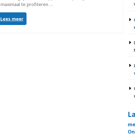
maximaal te profiteren …
“Handleiding
Lees meer
voor
het
juiste
gebruik
van
LTO3”
La
me
On