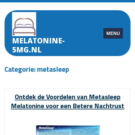
Skip
to
content
MENU
MELATONINE-
5MG.NL
Categorie:
metasleep
Ontdek de Voordelen van Metasleep
Melatonine voor een Betere Nachtrust