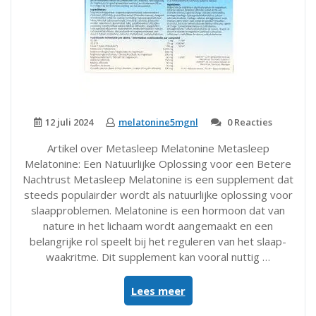
12 juli 2024
melatonine5mgnl
0 Reacties
Artikel over Metasleep Melatonine Metasleep
Melatonine: Een Natuurlijke Oplossing voor een Betere
Nachtrust Metasleep Melatonine is een supplement dat
steeds populairder wordt als natuurlijke oplossing voor
slaapproblemen. Melatonine is een hormoon dat van
nature in het lichaam wordt aangemaakt en een
belangrijke rol speelt bij het reguleren van het slaap-
waakritme. Dit supplement kan vooral nuttig …
“Ontdek
Lees meer
de