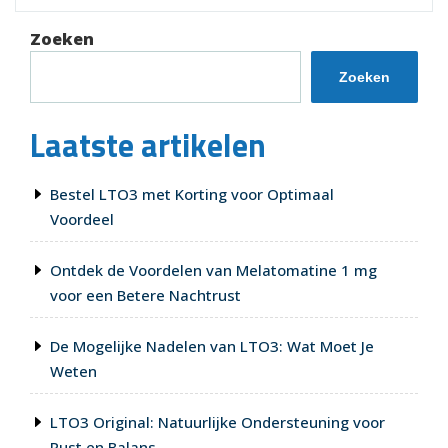
Voordelen
van
Zoeken
Metasleep
Melatonine
Zoeken
voor
een
Laatste artikelen
Betere
Nachtrust”
Bestel LTO3 met Korting voor Optimaal
Voordeel
Ontdek de Voordelen van Melatomatine 1 mg
voor een Betere Nachtrust
De Mogelijke Nadelen van LTO3: Wat Moet Je
Weten
LTO3 Original: Natuurlijke Ondersteuning voor
Rust en Balans