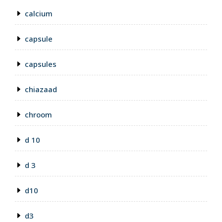
calcium
capsule
capsules
chiazaad
chroom
d 10
d 3
d10
d3