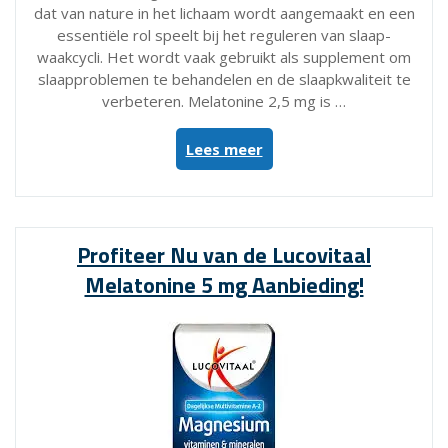
dat van nature in het lichaam wordt aangemaakt en een
essentiële rol speelt bij het reguleren van slaap-
waakcycli. Het wordt vaak gebruikt als supplement om
slaapproblemen te behandelen en de slaapkwaliteit te
verbeteren. Melatonine 2,5 mg is …
“Alles
Lees meer
over
Melatonine
2,5
mg:
Profiteer Nu van de Lucovitaal
Dosering,
Melatonine 5 mg Aanbieding!
Gebruik
en
Effecten”