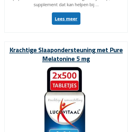
supplement dat kan helpen bij …
“Melatonine
Lees meer
5
mg
Eazzysleep:
Natuurlijke
Krachtige Slaapondersteuning met Pure
ondersteuning
Melatonine 5 mg
voor
een
betere
nachtrust”