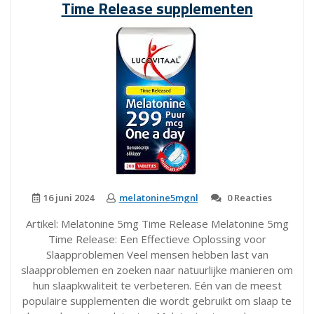
Time Release supplementen
5
mg
Aanbieding!”
16 juni 2024
melatonine5mgnl
0 Reacties
Artikel: Melatonine 5mg Time Release Melatonine 5mg
Time Release: Een Effectieve Oplossing voor
Slaapproblemen Veel mensen hebben last van
slaapproblemen en zoeken naar natuurlijke manieren om
hun slaapkwaliteit te verbeteren. Eén van de meest
populaire supplementen die wordt gebruikt om slaap te