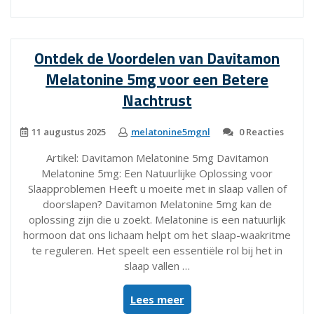
Nachtrust
met
Melatonine
Ontdek de Voordelen van Davitamon
5
Melatonine 5mg voor een Betere
mg
Sleepzz”
Nachtrust
11 augustus 2025
melatonine5mgnl
0 Reacties
Artikel: Davitamon Melatonine 5mg Davitamon
Melatonine 5mg: Een Natuurlijke Oplossing voor
Slaapproblemen Heeft u moeite met in slaap vallen of
doorslapen? Davitamon Melatonine 5mg kan de
oplossing zijn die u zoekt. Melatonine is een natuurlijk
hormoon dat ons lichaam helpt om het slaap-waakritme
te reguleren. Het speelt een essentiële rol bij het in
slaap vallen …
“Ontdek
Lees meer
de