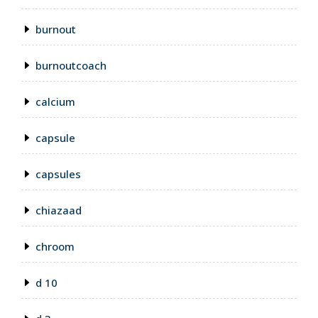
burnout
burnoutcoach
calcium
capsule
capsules
chiazaad
chroom
d 10