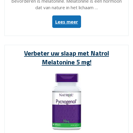
bevorderen is melatonine. Melatonine is een hormoon
dat van nature in het lichaam …
“Verbeter
Lees meer
je
slaap
met
Melatonine
Verbeter uw slaap met Natrol
5mg
Melatonine 5 mg!
Time
Release
supplementen”