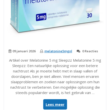
09 januari 2026
melatonine5mgnl
0 Reacties
Artikel over Melatonine 5 mg Sleepzz Melatonine 5 mg
Sleepzz: Een natuurlijke oplossing voor een betere
nachtrust Als je moeite hebt met in slaap vallen of
doorslapen, ben je niet alleen. Veel mensen ervaren
slaapproblemen en zoeken naar oplossingen om hun
nachtrust te verbeteren. Een mogelijke oplossing die
steeds populairder wordt, is het gebruik van …
“Verbeter
Lees meer
je