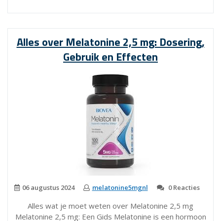
Voordelen
van
Davitamon
Alles over Melatonine 2,5 mg: Dosering,
Melatonine
Gebruik en Effecten
5mg
voor
een
Betere
Nachtrust”
06 augustus 2024
melatonine5mgnl
0 Reacties
Alles wat je moet weten over Melatonine 2,5 mg
Melatonine 2,5 mg: Een Gids Melatonine is een hormoon