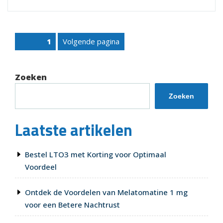
Melatonine
5
mg
Posts
Volgende pagina
Pagina
1
Supplementen
pagination
nu
Beschikbaar!”
Zoeken
Zoeken
Laatste artikelen
Bestel LTO3 met Korting voor Optimaal
Voordeel
Ontdek de Voordelen van Melatomatine 1 mg
voor een Betere Nachtrust