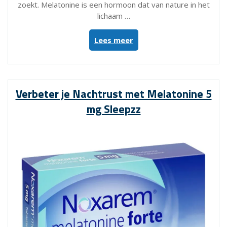
zoekt. Melatonine is een hormoon dat van nature in het
lichaam …
“Krachtige
Lees meer
Slaapondersteuning
met
Pure
Melatonine
Verbeter je Nachtrust met Melatonine 5
5
mg Sleepzz
mg”