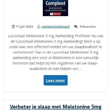
17 juli 2024
melatonine5mgnl
0 Reacties
Lucovitaal Melatonine 5 mg Aanbieding Profiteer Nu van
de Lucovitaal Melatonine 5 mg Aanbieding! Bent u op
zoek naar een effectief middel om uw slaapkwaliteit te
verbeteren? Dan is de Lucovitaal Melatonine 5 mg
aanbieding iets voor u! Melatonine is een natuurlijk
hormoon dat helpt bij het reguleren van uw slaap-
waakritme en kan helpen om …
“Profiteer
Lees meer
Nu
van
de
Lucovitaal
Verbeter je slaap met Melatonine 5mg
Melatonine