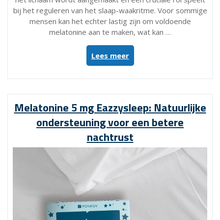
bij het reguleren van het slaap-waakritme. Voor sommige
mensen kan het echter lastig zijn om voldoende
melatonine aan te maken, wat kan …
“Ontdek
Lees meer
de
Voordelen
van
Melatonine
Melatonine 5 mg Eazzysleep: Natuurlijke
Sleepzz
ondersteuning voor een betere
5
mg
nachtrust
voor
een
Betere
Nachtrust”