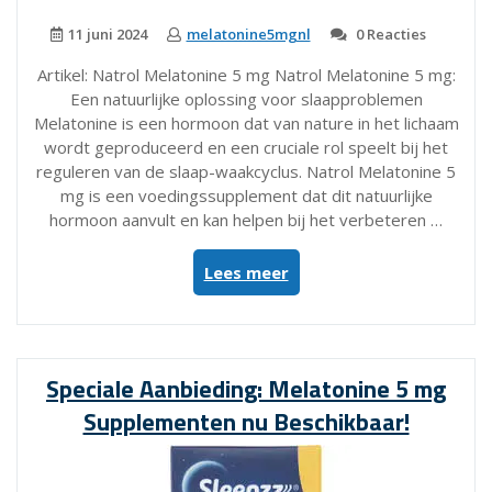
11 juni 2024
melatonine5mgnl
0 Reacties
Artikel: Natrol Melatonine 5 mg Natrol Melatonine 5 mg:
Een natuurlijke oplossing voor slaapproblemen
Melatonine is een hormoon dat van nature in het lichaam
wordt geproduceerd en een cruciale rol speelt bij het
reguleren van de slaap-waakcyclus. Natrol Melatonine 5
mg is een voedingssupplement dat dit natuurlijke
hormoon aanvult en kan helpen bij het verbeteren …
“Verbeter
Lees meer
uw
slaap
met
Natrol
Speciale Aanbieding: Melatonine 5 mg
Melatonine
Supplementen nu Beschikbaar!
5
mg!”