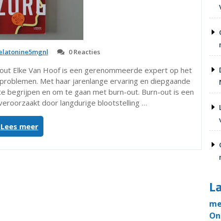
latonine5mgnl
0 Reacties
n-out Elke Van Hoof is een gerenommeerde expert op het
problemen. Met haar jarenlange ervaring en diepgaande
te begrijpen en om te gaan met burn-out. Burn-out is een
veroorzaakt door langdurige blootstelling …
“Expert
Lees meer
Elke
Van
Hoof
over
de
La
impact
van
me
burn-
On