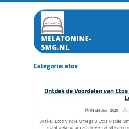
Skip
to
content
MELATONINE-
5MG.NL
Categorie:
etos
Ontdek de Voordelen van Etos
L
04 oktober 2025
Artikel: Etos Visolie Omega 3 Etos Visolie O
staat bekend om zijn hoge gehalte aan o