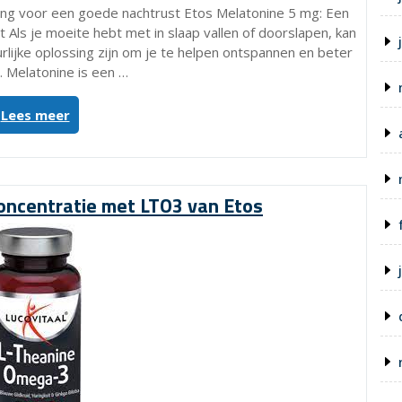
sing voor een goede nachtrust Etos Melatonine 5 mg: Een
 Als je moeite hebt met in slaap vallen of doorslapen, kan
rlijke oplossing zijn om je te helpen ontspannen en beter
. Melatonine is een …
“Verbeter
Lees meer
je
slaapkwaliteit
met
Etos
concentratie met LTO3 van Etos
Melatonine
5
mg”