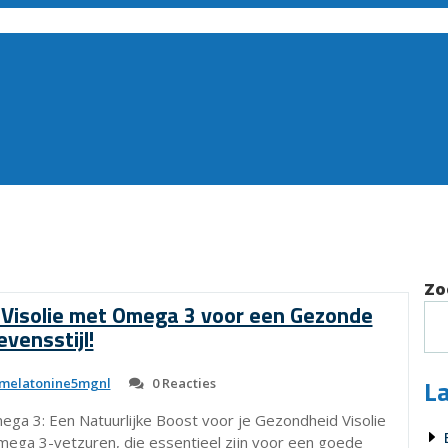
Zo
 Visolie met Omega 3 voor een Gezonde
evensstijl!
La
melatonine5mgnl
0 Reacties
mega 3: Een Natuurlijke Boost voor je Gezondheid Visolie
mega 3-vetzuren, die essentieel zijn voor een goede