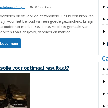
elatonine5mgnl
0 Reacties
voordelen biedt voor de gezondheid. Het is een bron van
 zijn voor het behoud van een goede gezondheid. Er zijn
aronder het merk ETOS. ETOS visolie is gemaakt van
soorten zoals ansjovis, sardines en makreel. …
“De
Lees meer
voordelen
en
C
gevaren
van
isolie voor optimaal resultaat?
visolie-
etos”