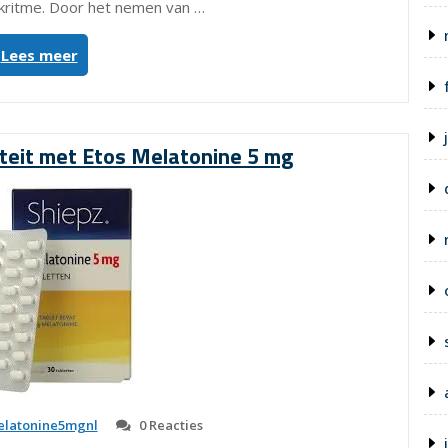
kritme. Door het nemen van …
“Melatonine
Lees meer
5
mg
van
Etos:
iteit met Etos Melatonine 5 mg
Natuurlijke
ondersteuning
voor
een
goede
nachtrust”
latonine5mgnl
0 Reacties