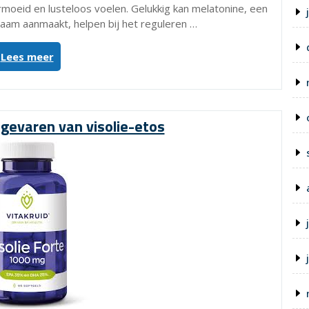
moeid en lusteloos voelen. Gelukkig kan melatonine, een
chaam aanmaakt, helpen bij het reguleren …
“Verbeter
Lees meer
je
slaap
met
Melatonine
gevaren van visolie-etos
1
mg
Etos:
Natuurlijke
ondersteuning
voor
een
goede
nachtrust”