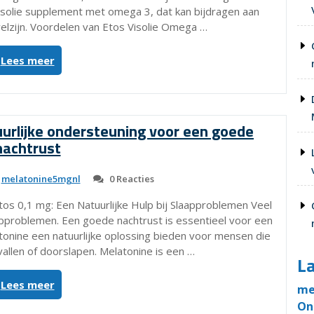
isolie supplement met omega 3, dat kan bijdragen aan
welzijn. Voordelen van Etos Visolie Omega …
“Ontdek
Lees meer
de
Voordelen
van
Etos
urlijke ondersteuning voor een goede
Visolie
nachtrust
met
Omega
melatonine5mgnl
0 Reacties
3
voor
tos 0,1 mg: Een Natuurlijke Hulp bij Slaapproblemen Veel
een
problemen. Een goede nachtrust is essentieel voor een
Gezonde
tonine een natuurlijke oplossing bieden voor mensen die
Levensstijl!”
allen of doorslapen. Melatonine is een …
La
“Melatonine
Lees meer
me
Etos
On