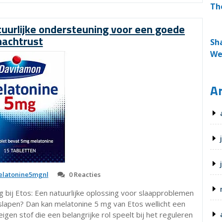
0,1
Th
mg:
Natuurlijke
uurlijke ondersteuning voor een goede
ondersteuning
nachtrust
Sh
voor
We
een
goede
nachtrust”
Ar
latonine5mgnl
0 Reacties
g bij Etos: Een natuurlijke oplossing voor slaapproblemen
rslapen? Dan kan melatonine 5 mg van Etos wellicht een
igen stof die een belangrijke rol speelt bij het reguleren