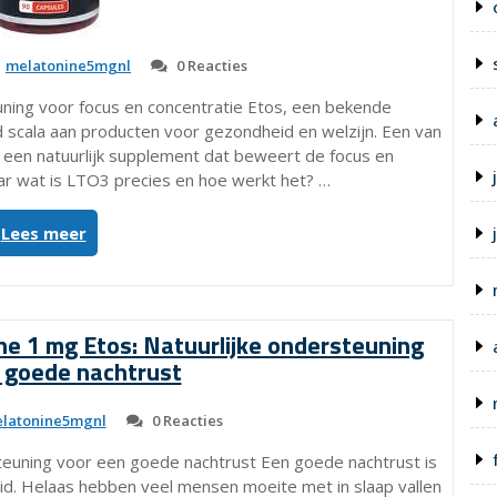
melatonine5mgnl
0 Reacties
euning voor focus en concentratie Etos, een bekende
d scala aan producten voor gezondheid en welzijn. Een van
 een natuurlijk supplement dat beweert de focus en
ar wat is LTO3 precies en hoe werkt het? …
“Verbeter
Lees meer
je
focus
en
concentratie
ne 1 mg Etos: Natuurlijke ondersteuning
met
 goede nachtrust
LTO3
van
latonine5mgnl
0 Reacties
Etos”
teuning voor een goede nachtrust Een goede nachtrust is
id. Helaas hebben veel mensen moeite met in slaap vallen