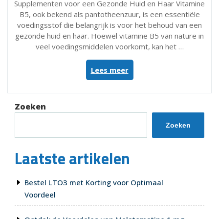
Supplementen voor een Gezonde Huid en Haar Vitamine
B5, ook bekend als pantotheenzuur, is een essentiële
voedingsstof die belangrijk is voor het behoud van een
gezonde huid en haar. Hoewel vitamine B5 van nature in
veel voedingsmiddelen voorkomt, kan het …
“Ontdek
Lees meer
de
Voordelen
van
Zoeken
Vitamine
B5
Zoeken
Supplementen
voor
Laatste artikelen
een
Stralende
Huid
Bestel LTO3 met Korting voor Optimaal
en
Voordeel
Gezond
Haar”