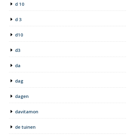
d 10
d 3
d10
d3
da
dag
dagen
davitamon
de tuinen