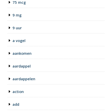
75 mcg
9 mg
9 uur
a vogel
aankomen
aardappel
aardappelen
action
add