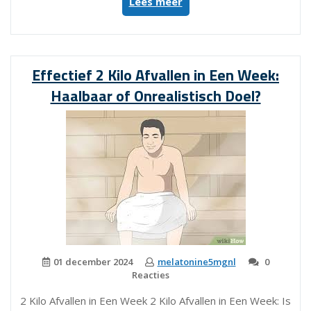
“Tips
Lees meer
voor
Gezond
Afvallen
Per
Effectief 2 Kilo Afvallen in Een Week:
Week”
Haalbaar of Onrealistisch Doel?
01 december 2024
melatonine5mgnl
0
Reacties
2 Kilo Afvallen in Een Week 2 Kilo Afvallen in Een Week: Is