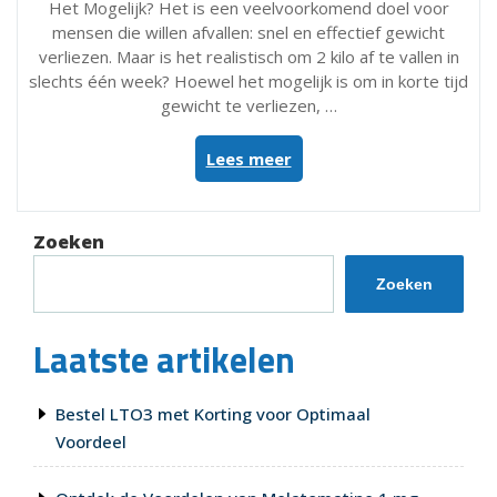
Het Mogelijk? Het is een veelvoorkomend doel voor
mensen die willen afvallen: snel en effectief gewicht
verliezen. Maar is het realistisch om 2 kilo af te vallen in
slechts één week? Hoewel het mogelijk is om in korte tijd
gewicht te verliezen, …
“Effectief
Lees meer
2
Kilo
Afvallen
Zoeken
in
Een
Zoeken
Week:
Haalbaar
Laatste artikelen
of
Onrealistisch
Doel?”
Bestel LTO3 met Korting voor Optimaal
Voordeel