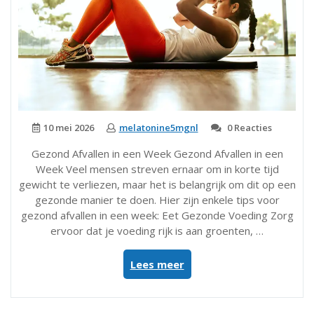
10 mei 2026
melatonine5mgnl
0 Reacties
Gezond Afvallen in een Week Gezond Afvallen in een
Week Veel mensen streven ernaar om in korte tijd
gewicht te verliezen, maar het is belangrijk om dit op een
gezonde manier te doen. Hier zijn enkele tips voor
gezond afvallen in een week: Eet Gezonde Voeding Zorg
ervoor dat je voeding rijk is aan groenten, …
“Tips
Lees meer
voor
Gezond
Afvallen