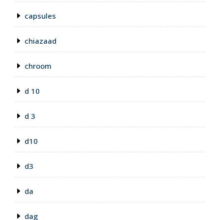
capsules
chiazaad
chroom
d 10
d 3
d10
d3
da
dag