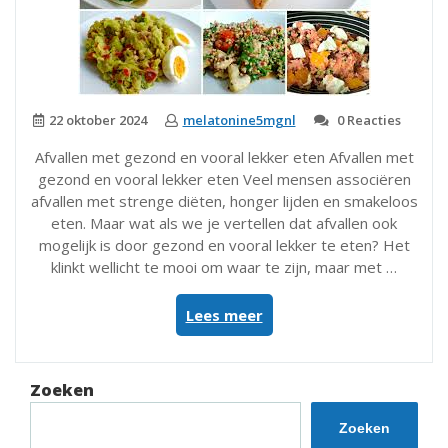
22 oktober 2024
melatonine5mgnl
0 Reacties
Afvallen met gezond en vooral lekker eten Afvallen met
gezond en vooral lekker eten Veel mensen associëren
afvallen met strenge diëten, honger lijden en smakeloos
eten. Maar wat als we je vertellen dat afvallen ook
mogelijk is door gezond en vooral lekker te eten? Het
klinkt wellicht te mooi om waar te zijn, maar met …
“Gezond
Lees meer
en
Lekker
Afvallen
Zoeken
met
Voedzaam
Zoeken
Eten”