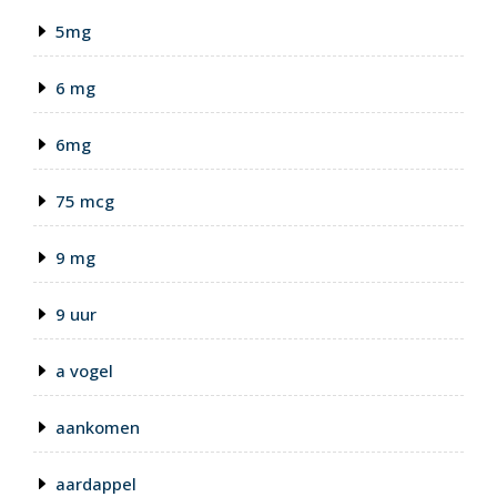
5mg
6 mg
6mg
75 mcg
9 mg
9 uur
a vogel
aankomen
aardappel