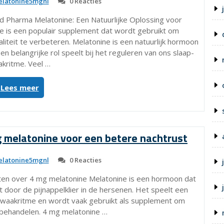
latonine5mgnl
0 Reacties
van
Kruidvat”
d Pharma Melatonine: Een Natuurlijke Oplossing voor
 is een populair supplement dat wordt gebruikt om
iteit te verbeteren. Melatonine is een natuurlijk hormoon
 belangrijke rol speelt bij het reguleren van ons slaap-
kritme. Veel …
“Nord
Lees meer
Pharma
Melatonine:
Natuurlijke
Slaapoplossing
g melatonine voor een betere nachtrust
van
Hoge
latonine5mgnl
0 Reacties
Kwaliteit”
eten over 4 mg melatonine Melatonine is een hormoon dat
 door de pijnappelklier in de hersenen. Het speelt een
aap-waakritme en wordt vaak gebruikt als supplement om
behandelen. 4 mg melatonine …