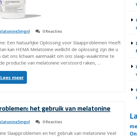
latonine5mgnl
0 Reacties
e: Een Natuurlijke Oplossing voor Slaapproblemen Heeft
Dan kan HEMA Melatonine wellicht de oplossing zijn die u
on dat ons lichaam aanmaakt om ons slaap-waakritme te
de productie van melatonine verstoord raken, …
“Ontdek
Lees meer
de
Voordelen
van
HEMA
roblemen: het gebruik van melatonine
Melatonine
La
voor
latonine5mgnl
0 Reacties
een
me
Betere
ine Slaapproblemen en het gebruik van melatonine Veel
On