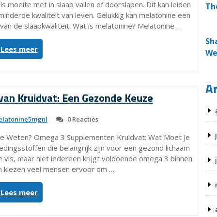
Nachtrust”
 moeite met in slaap vallen of doorslapen. Dit kan leiden
Th
minderde kwaliteit van leven. Gelukkig kan melatonine een
n van de slaapkwaliteit. Wat is melatonine? Melatonine …
Sh
“Effectief
Lees meer
We
omgaan
met
slaapproblemen:
Ar
het
an Kruidvat: Een Gezonde Keuze
gebruik
van
latonine5mgnl
0 Reacties
melatonine”
Je Weten? Omega 3 Supplementen Kruidvat: Wat Moet Je
ingsstoffen die belangrijk zijn voor een gezond lichaam
e vis, maar niet iedereen krijgt voldoende omega 3 binnen
m kiezen veel mensen ervoor om …
“Omega
Lees meer
3
Supplementen