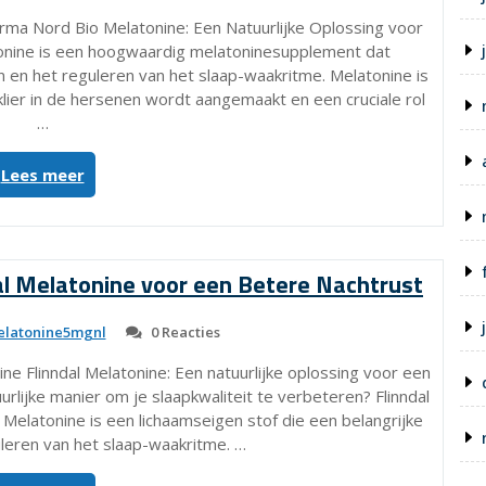
een
rma Nord Bio Melatonine: Een Natuurlijke Oplossing voor
Betere
nine is een hoogwaardig melatoninesupplement dat
Nachtrust”
 en het reguleren van het slaap-waakritme. Melatonine is
klier in de hersenen wordt aangemaakt en een cruciale rol
…
“Hoogwaardig
Lees meer
Melatoninesupplement:
Pharma
Nord
Bio
al Melatonine voor een Betere Nachtrust
Melatonine”
latonine5mgnl
0 Reacties
ne Flinndal Melatonine: Een natuurlijke oplossing voor een
rlijke manier om je slaapkwaliteit te verbeteren? Flinndal
. Melatonine is een lichaamseigen stof die een belangrijke
guleren van het slaap-waakritme. …