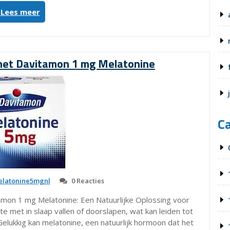
“Alles
Lees meer
over
het
gebruik
van
 met Davitamon 1 mg Melatonine
4
mg
melatonine
voor
een
C
betere
nachtrust”
latonine5mgnl
0 Reacties
amon 1 mg Melatonine: Een Natuurlijke Oplossing voor
met in slaap vallen of doorslapen, wat kan leiden tot
elukkig kan melatonine, een natuurlijk hormoon dat het