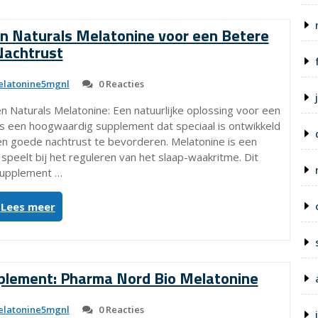
van
Kruidvat:
n Naturals Melatonine voor een Betere
Een
Nachtrust
Gezonde
Keuze”
latonine5mgnl
0 Reacties
n Naturals Melatonine: Een natuurlijke oplossing voor een
s een hoogwaardig supplement dat speciaal is ontwikkeld
en goede nachtrust te bevorderen. Melatonine is een
 speelt bij het reguleren van het slaap-waakritme. Dit
upplement …
“Ontdek
Lees meer
de
Voordelen
van
Golden
lement: Pharma Nord Bio Melatonine
Naturals
Melatonine
latonine5mgnl
0 Reacties
voor