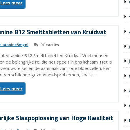
“Ontdek
Lees meer
de
Voordelen
van
Flinndal
mine B12 Smelttabletten van Kruidvat
Melatonine
voor
latonine5mgnl
0 Reacties
een
Betere
dvat Vitamine B12 Smelttabletten Kruidvat Veel mensen
Nachtrust”
de belangrijke rol die het speelt in ons lichaam. Het is
 zenuwstelsel en de aanmaak van rode bloedcellen. Een
tot verschillende gezondheidsproblemen, zoals …
“Ontdek
Lees meer
de
Voordelen
van
Vitamine
lijke Slaapoplossing van Hoge Kwaliteit
B12
Smelttabletten