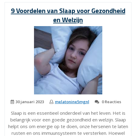
van
9 Voordelen van Slaap voor Gezondheid
supplementen”
en Welzijn
30 januari 2023
melatonine5mgnl
0 Reacties
Slaap is een essentieel onderdeel van het leven. Het is
belangrijk voor een goede gezondheid en welzijn. Slaap
helpt ons om energie op te doen, onze hersenen te laten
rusten en ons immuunsysteem te versterken. Hoewel