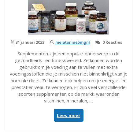
31 januari 2023
melatonine5mgnl
0 Reacties
Supplementen zijn een populair onderwerp in de
gezondheids- en fitnesswereld. Ze kunnen worden
gebruikt om je voeding aan te vullen met extra
voedingsstoffen die je misschien niet binnenkrijgt van je
normale dieet. Ze kunnen ook helpen om je energie- en
prestatieniveau te verhogen. Er zijn veel verschillende
soorten supplementen op de markt, waaronder
vitaminen, mineralen, …
“De
Lees meer
voordelen
en
nadelen