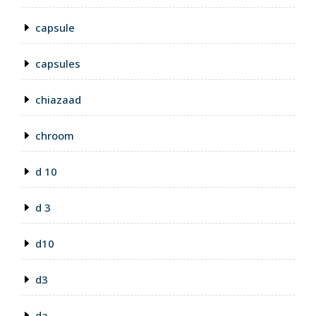
capsule
capsules
chiazaad
chroom
d 10
d 3
d10
d3
da