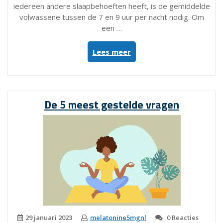
iedereen andere slaapbehoeften heeft, is de gemiddelde
volwassene tussen de 7 en 9 uur per nacht nodig. Om
een …
“9
Lees meer
Voordelen
van
Slaap
voor
De 5 meest gestelde vragen
Gezondheid
en
Welzijn”
29 januari 2023
melatonine5mgnl
0 Reacties