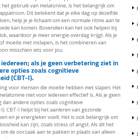
 het gebruik van melatonine, is het belangrijk om
ppatroon. Dit betekent dat je elke dag op dezelfde
doen, help je je lichaam om een ​​normale ritme aan te
 goede kan komen. Bovendien kan het ook helpen bij
lok, waardoor je meer energie overdag krijgt. Als je
f moeite met inslapen, is het combineren van
on misschien iets voor jou.
 iedereen; als je geen verbetering ziet in
re opties zoals cognitieve
eid (CBT-I).
ling voor mensen die moeite hebben met slapen. Het
elatonine niet voor iedereen effectief is. Als je geen
g dan andere opties zoals cognitieve
). CBT-I helpt bij het aanleren van gezonde
en en je energieker voelt. Het is ook belangrijk om
osheid kan zijn, zoals stress of angst. Als dit het
n om de oorzaak aan te pakken in plaats van alleen