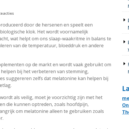
Reacties
roduceerd door de hersenen en speelt een
 biologische klok. Het wordt voornamelijk
acht, wat helpt om ons slaap-waakritme in balans te
uleren van de temperatuur, bloeddruk en andere
pplementen op de markt en wordt vaak gebruikt om
 helpen bij het verbeteren van stemming,
s suggereren zelfs dat melatonine kan helpen bij
etlag.
La
dt als veilig, moet je voorzichtig zijn met het
me
gen die kunnen optreden, zoals hoofdpijn,
On
langrijk om melatonine alleen te gebruiken zoals
Th
r.