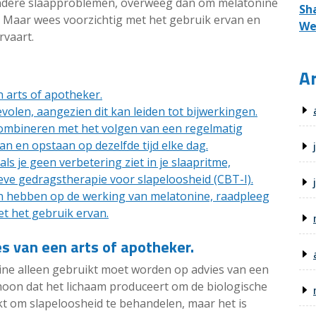
 andere slaapproblemen, overweeg dan om melatonine
Sh
. Maar wees voorzichtig met het gebruik ervan en
We
rvaart.
Ar
 arts of apotheker.
len, aangezien dit kan leiden tot bijwerkingen.
ombineren met het volgen van een regelmatig
 en opstaan ​​op dezelfde tijd elke dag.
als je geen verbetering ziet in je slaapritme,
eve gedragstherapie voor slapeloosheid (CBT-I).
en hebben op de werking van melatonine, raadpleeg
met het gebruik ervan.
s van een arts of apotheker.
nine alleen gebruikt moet worden op advies van een
moon dat het lichaam produceert om de biologische
kt om slapeloosheid te behandelen, maar het is