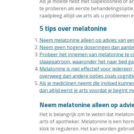
Als je moeite hebt met slapeloosheid of
te proberen als eerste behandelingsoptie
raadpleeg altijd uw arts als u problemen e
5 tips over melatonine
Neem melatonine alleen op advies van een
Neem geen hogere doseringen dan aanbevo
Probeer het innemen van melatonine te c
slaappatroon, waaronder het naar bed gaan
Melatonine is niet effectief voor iedereen; 
overweeg dan andere opties zoals cogniti
Als je medicijnen neemt die invloed kunn
dan altijd eerst je arts voordat je begint 
Neem melatonine alleen op advie
Het is belangrijk om te weten dat melato
arts of apotheker. Melatonine is een hor
klok te reguleren. Het kan worden gebrui