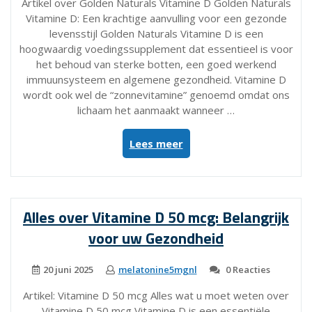
Artikel over Golden Naturals Vitamine D Golden Naturals
Vitamine D: Een krachtige aanvulling voor een gezonde
levensstijl Golden Naturals Vitamine D is een
hoogwaardig voedingssupplement dat essentieel is voor
het behoud van sterke botten, een goed werkend
immuunsysteem en algemene gezondheid. Vitamine D
wordt ook wel de “zonnevitamine” genoemd omdat ons
lichaam het aanmaakt wanneer …
“Verbeter
Lees meer
uw
Gezondheid
met
Golden
Alles over Vitamine D 50 mcg: Belangrijk
Naturals
voor uw Gezondheid
Vitamine
D”
20 juni 2025
melatonine5mgnl
0 Reacties
Artikel: Vitamine D 50 mcg Alles wat u moet weten over
Vitamine D 50 mcg Vitamine D is een essentiële