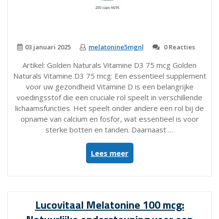
03 januari 2025
melatonine5mgnl
0 Reacties
Artikel: Golden Naturals Vitamine D3 75 mcg Golden
Naturals Vitamine D3 75 mcg: Een essentieel supplement
voor uw gezondheid Vitamine D is een belangrijke
voedingsstof die een cruciale rol speelt in verschillende
lichaamsfuncties. Het speelt onder andere een rol bij de
opname van calcium en fosfor, wat essentieel is voor
sterke botten en tanden. Daarnaast …
“Ontdek
Lees meer
de
Kracht
van
Golden
Lucovitaal Melatonine 100 mcg:
Naturals
Vitamine