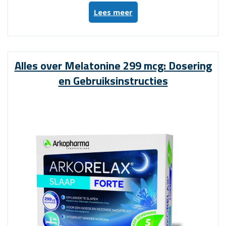
“Ontdek
Lees meer
de
Voordelen
van
Golden
Alles over Melatonine 299 mcg: Dosering
Naturals
en Gebruiksinstructies
Vitamine
D3
voor
uw
Gezondheid”