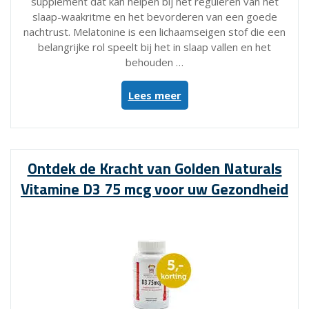
supplement dat kan helpen bij het reguleren van het
slaap-waakritme en het bevorderen van een goede
nachtrust. Melatonine is een lichaamseigen stof die een
belangrijke rol speelt bij het in slaap vallen en het
behouden …
“Ontdek
Lees meer
de
kracht
van
Lucovitaal
Ontdek de Kracht van Golden Naturals
Melatonine
Vitamine D3 75 mcg voor uw Gezondheid
299
mcg
voor
een
betere
nachtrust”