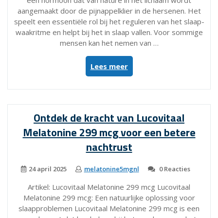
een hormoon dat van nature in het lichaam wordt
aangemaakt door de pijnappelklier in de hersenen. Het
speelt een essentiële rol bij het reguleren van het slaap-
waakritme en helpt bij het in slaap vallen. Voor sommige
mensen kan het nemen van …
“Melatonine
Lees meer
Puur
100
mcg:
Natuurlijke
Ontdek de kracht van Lucovitaal
Slaapondersteuning
Melatonine 299 mcg voor een betere
voor
een
nachtrust
Betere
Nachtrust”
24 april 2025
melatonine5mgnl
0 Reacties
Artikel: Lucovitaal Melatonine 299 mcg Lucovitaal
Melatonine 299 mcg: Een natuurlijke oplossing voor
slaapproblemen Lucovitaal Melatonine 299 mcg is een