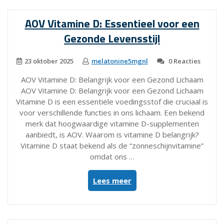
299
mcg:
AOV Vitamine D: Essentieel voor een
Dosering
Gezonde Levensstijl
en
Gebruiksinstructies”
23 oktober 2025
melatonine5mgnl
0 Reacties
AOV Vitamine D: Belangrijk voor een Gezond Lichaam
AOV Vitamine D: Belangrijk voor een Gezond Lichaam
Vitamine D is een essentiële voedingsstof die cruciaal is
voor verschillende functies in ons lichaam. Een bekend
merk dat hoogwaardige vitamine D-supplementen
aanbiedt, is AOV. Waarom is vitamine D belangrijk?
Vitamine D staat bekend als de “zonneschijnvitamine”
omdat ons …
“AOV
Lees meer
Vitamine
D:
Essentieel