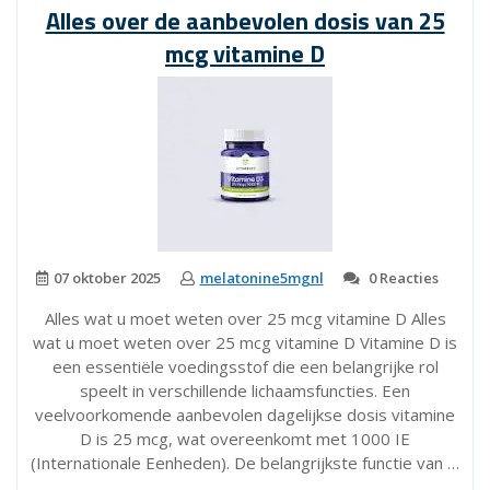
voor
Alles over de aanbevolen dosis van 25
een
mcg vitamine D
Gezonde
Levensstijl”
07 oktober 2025
melatonine5mgnl
0 Reacties
Alles wat u moet weten over 25 mcg vitamine D Alles
wat u moet weten over 25 mcg vitamine D Vitamine D is
een essentiële voedingsstof die een belangrijke rol
speelt in verschillende lichaamsfuncties. Een
veelvoorkomende aanbevolen dagelijkse dosis vitamine
D is 25 mcg, wat overeenkomt met 1000 IE
(Internationale Eenheden). De belangrijkste functie van …