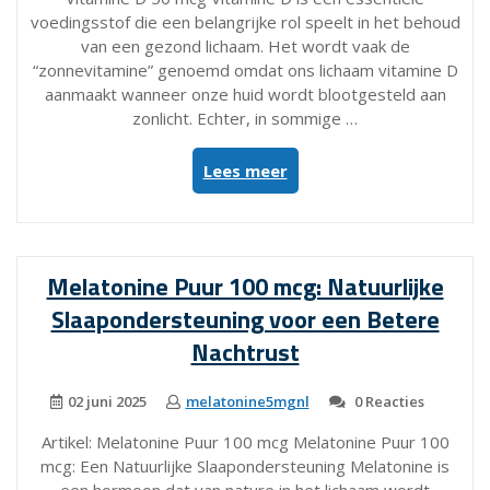
voedingsstof die een belangrijke rol speelt in het behoud
van een gezond lichaam. Het wordt vaak de
“zonnevitamine” genoemd omdat ons lichaam vitamine D
aanmaakt wanneer onze huid wordt blootgesteld aan
zonlicht. Echter, in sommige …
“Alles
Lees meer
over
Vitamine
D
50
Melatonine Puur 100 mcg: Natuurlijke
mcg:
Slaapondersteuning voor een Betere
Belangrijk
voor
Nachtrust
uw
Gezondheid”
02 juni 2025
melatonine5mgnl
0 Reacties
Artikel: Melatonine Puur 100 mcg Melatonine Puur 100
mcg: Een Natuurlijke Slaapondersteuning Melatonine is