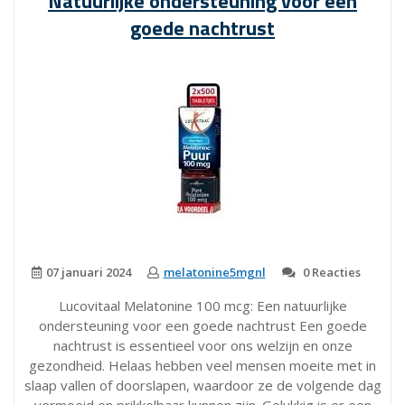
Natuurlijke ondersteuning voor een
D3
goede nachtrust
75
mcg
voor
uw
Gezondheid”
07 januari 2024
melatonine5mgnl
0 Reacties
Lucovitaal Melatonine 100 mcg: Een natuurlijke
ondersteuning voor een goede nachtrust Een goede
nachtrust is essentieel voor ons welzijn en onze
gezondheid. Helaas hebben veel mensen moeite met in
slaap vallen of doorslapen, waardoor ze de volgende dag