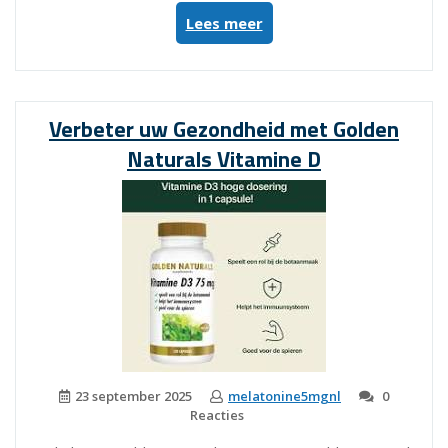
“Alles
Lees meer
over
de
aanbevolen
dosis
Verbeter uw Gezondheid met Golden
van
Naturals Vitamine D
25
mcg
vitamine
D”
23 september 2025
melatonine5mgnl
0
Reacties