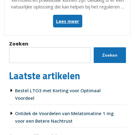
vermoeid en prikkelbaar kunnen zijn. Gelukkig is er een
natuurlijke oplossing die kan helpen bij het reguleren …
“Lucovitaal
Lees meer
Melatonine
100
mcg:
Zoeken
Natuurlijke
ondersteuning
Zoeken
voor
een
Laatste artikelen
goede
nachtrust”
Bestel LTO3 met Korting voor Optimaal
Voordeel
Ontdek de Voordelen van Melatomatine 1 mg
voor een Betere Nachtrust