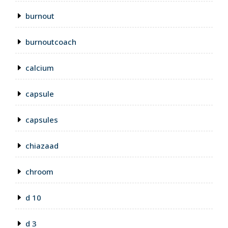
burnout
burnoutcoach
calcium
capsule
capsules
chiazaad
chroom
d 10
d 3