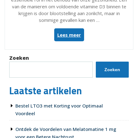
van de manieren om voldoende vitamine D3 binnen te
krijgen is door blootstelling aan zonlicht, maar in
sommige gevallen kan een …
“Ontdek
Lees meer
de
Kracht
van
Zoeken
Royal
Green
Zoeken
Vitamine
D3
Laatste artikelen
voor
Jouw
Gezondheid”
Bestel LTO3 met Korting voor Optimaal
Voordeel
Ontdek de Voordelen van Melatomatine 1 mg
voor een Betere Nachtrust