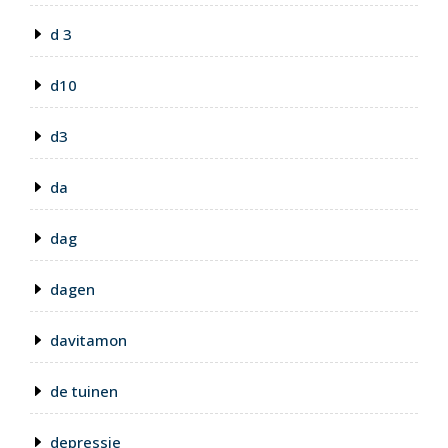
d 3
d10
d3
da
dag
dagen
davitamon
de tuinen
depressie