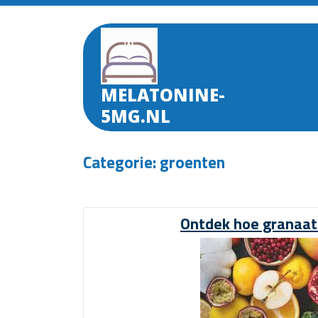
Skip
to
content
MELATONINE-
5MG.NL
Categorie:
groenten
Ontdek hoe granaata