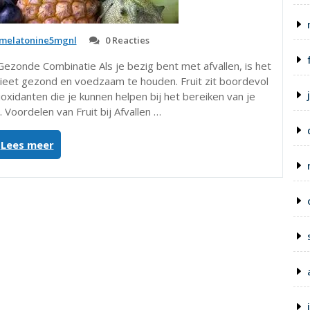
melatonine5mgnl
0 Reacties
en Gezonde Combinatie Als je bezig bent met afvallen, is het
dieet gezond en voedzaam te houden. Fruit zit boordevol
oxidanten die je kunnen helpen bij het bereiken van je
 Voordelen van Fruit bij Afvallen …
“Effectief
Lees meer
Afvallen
met
Gezond
Fruit:
Een
Fruitig
Dieet
voor
Gewichtsverlies”