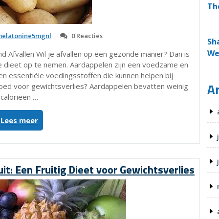
Th
elatonine5mgnl
0 Reacties
Sh
We
d Afvallen Wil je afvallen op een gezonde manier? Dan is
e dieet op te nemen. Aardappelen zijn een voedzame en
en essentiële voedingsstoffen die kunnen helpen bij
Ar
oed voor gewichtsverlies? Aardappelen bevatten weinig
calorieën …
“Gezond
Lees meer
Afvallen
met
Aardappel:
Een
it: Een Fruitig Dieet voor Gewichtsverlies
Voedzame
Keuze”