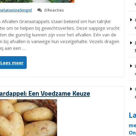
elatonine5mgnl
0 Reacties
 Afvallen Granaatappels staan bekend om hun talrijke
e om te helpen bij gewichtsverlies. Deze sappige vrucht
en die gunstig kunnen zijn voor het afvallen. Eén van de
bij afvallen is vanwege hun vezelgehalte. Vezels dragen
bij aan een …
“Ontdek
Lees meer
hoe
granaatappel
kan
helpen
Aardappel: Een Voedzame Keuze
bij
afvallen”
La
me
On