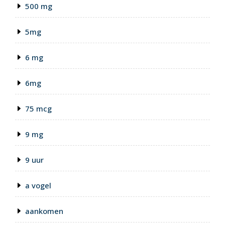
500 mg
5mg
6 mg
6mg
75 mcg
9 mg
9 uur
a vogel
aankomen