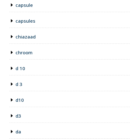
capsule
capsules
chiazaad
chroom
d 10
d 3
d10
d3
da