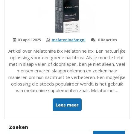
03 april 2025
melatonine5mgnl
0 Reacties
Artikel over Melatonine ixx Melatonine ixx: Een natuurlijke
oplossing voor een goede nachtrust Als je moeite hebt
met in slaap vallen of doorslapen, ben je niet alleen. Veel
mensen ervaren slaapproblemen en zoeken naar
manieren om hun nachtrust te verbeteren. Een mogelijke
oplossing die steeds populairder wordt, is het gebruik
van melatonine supplementen zoals Melatonine …
“Ontdek
Lees meer
de
kracht
van
Zoeken
Melatonine