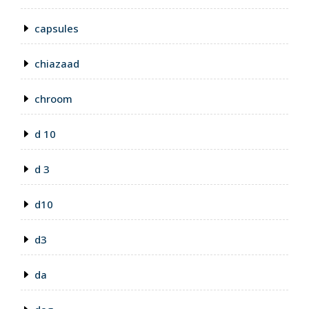
capsules
chiazaad
chroom
d 10
d 3
d10
d3
da