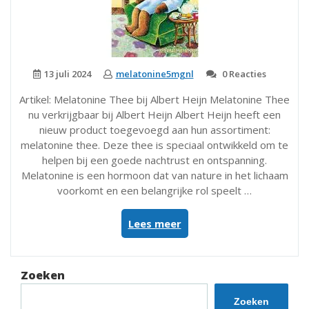
13 juli 2024
melatonine5mgnl
0 Reacties
Artikel: Melatonine Thee bij Albert Heijn Melatonine Thee
nu verkrijgbaar bij Albert Heijn Albert Heijn heeft een
nieuw product toegevoegd aan hun assortiment:
melatonine thee. Deze thee is speciaal ontwikkeld om te
helpen bij een goede nachtrust en ontspanning.
Melatonine is een hormoon dat van nature in het lichaam
voorkomt en een belangrijke rol speelt …
“Nieuw
Lees meer
bij
Albert
Heijn:
Zoeken
Melatonine
Thee
Zoeken