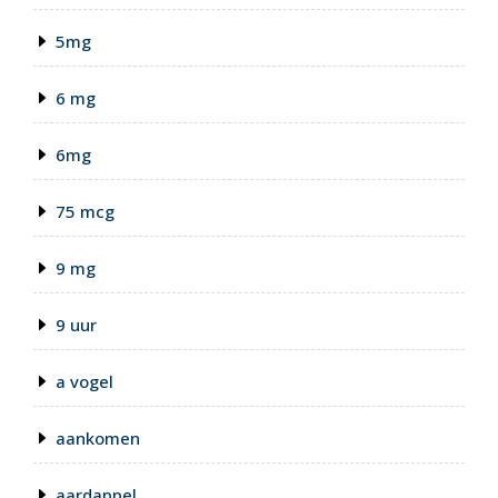
5mg
6 mg
6mg
75 mcg
9 mg
9 uur
a vogel
aankomen
aardappel