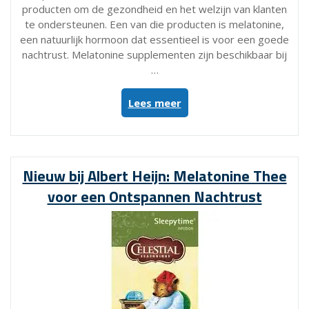
producten om de gezondheid en het welzijn van klanten
te ondersteunen. Een van die producten is melatonine,
een natuurlijk hormoon dat essentieel is voor een goede
nachtrust. Melatonine supplementen zijn beschikbaar bij
…
“Ontdek
Lees meer
de
Melatonine
Supplementen
van
Nieuw bij Albert Heijn: Melatonine Thee
Albert
voor een Ontspannen Nachtrust
Heijn
voor
een
Betere
Nachtrust”