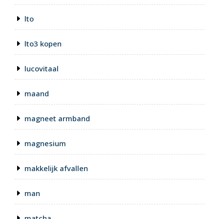
lto
lto3 kopen
lucovitaal
maand
magneet armband
magnesium
makkelijk afvallen
man
matcha