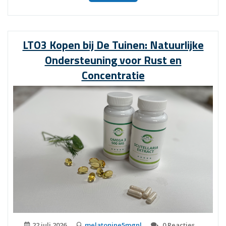
de
Voordelen
van
Melatonine
LTO3 Kopen bij De Tuinen: Natuurlijke
3
Ondersteuning voor Rust en
mg
Davitamon
Concentratie
voor
een
Betere
Nachtrust”
22 juli 2026
melatonine5mgnl
0 Reacties