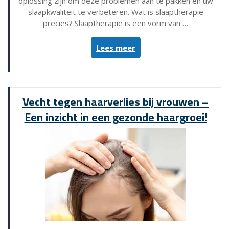
oplossing zijn om deze problemen aan te pakken en uw
slaapkwaliteit te verbeteren. Wat is slaaptherapie
precies? Slaaptherapie is een vorm van …
“Optimaliseer
Lees meer
uw
slaapkwaliteit
met
professionele
Vecht tegen haarverlies bij vrouwen –
slaaptherapie!”
Een inzicht in een gezonde haargroei!