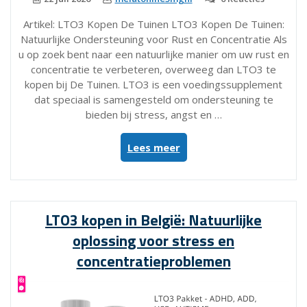
Artikel: LTO3 Kopen De Tuinen LTO3 Kopen De Tuinen:
Natuurlijke Ondersteuning voor Rust en Concentratie Als
u op zoek bent naar een natuurlijke manier om uw rust en
concentratie te verbeteren, overweeg dan LTO3 te
kopen bij De Tuinen. LTO3 is een voedingssupplement
dat speciaal is samengesteld om ondersteuning te
bieden bij stress, angst en …
“LTO3
Lees meer
Kopen
bij
De
Tuinen:
LTO3 kopen in België: Natuurlijke
Natuurlijke
oplossing voor stress en
Ondersteuning
voor
concentratieproblemen
Rust
en
Concentratie”