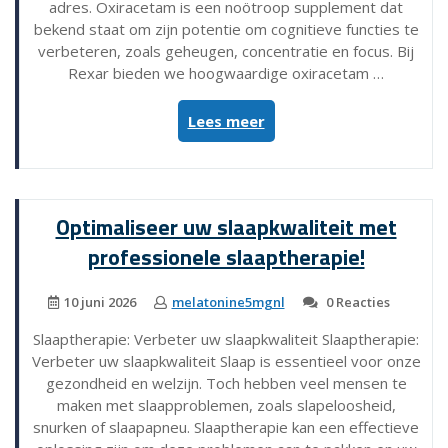
adres. Oxiracetam is een noötroop supplement dat
bekend staat om zijn potentie om cognitieve functies te
verbeteren, zoals geheugen, concentratie en focus. Bij
Rexar bieden we hoogwaardige oxiracetam …
“Optimaliseer
Lees meer
jouw
brein
met
gemak
Optimaliseer uw slaapkwaliteit met
door
professionele slaaptherapie!
oxiracetam
te
kopen
10 juni 2026
melatonine5mgnl
0 Reacties
bij
Slaaptherapie: Verbeter uw slaapkwaliteit Slaaptherapie:
Rexar!”
Verbeter uw slaapkwaliteit Slaap is essentieel voor onze
gezondheid en welzijn. Toch hebben veel mensen te
maken met slaapproblemen, zoals slapeloosheid,
snurken of slaapapneu. Slaaptherapie kan een effectieve