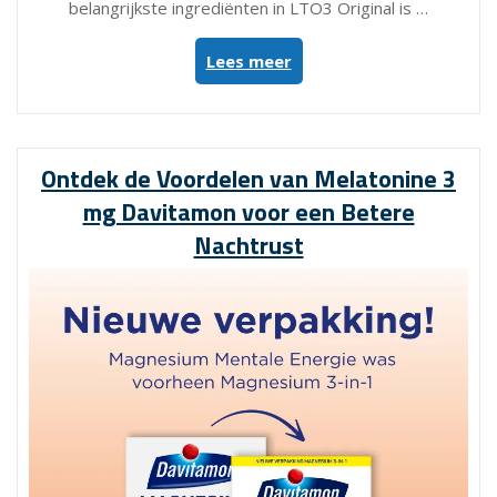
belangrijkste ingrediënten in LTO3 Original is …
“LTO3
Lees meer
Original:
Natuurlijke
Ondersteuning
voor
Ontdek de Voordelen van Melatonine 3
Rust
mg Davitamon voor een Betere
en
Balans”
Nachtrust