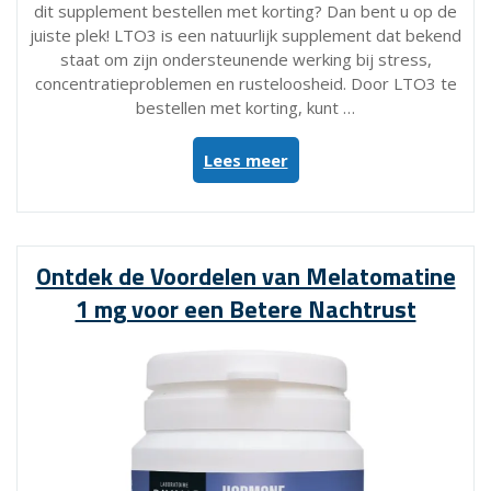
dit supplement bestellen met korting? Dan bent u op de
juiste plek! LTO3 is een natuurlijk supplement dat bekend
staat om zijn ondersteunende werking bij stress,
concentratieproblemen en rusteloosheid. Door LTO3 te
bestellen met korting, kunt …
“Bestel
Lees meer
LTO3
met
Korting
voor
Ontdek de Voordelen van Melatomatine
Optimaal
1 mg voor een Betere Nachtrust
Voordeel”