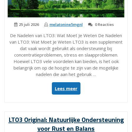
25 juli 2026
melatonine5mgnl
0 Reacties
De Nadelen van LTO3: Wat Moet Je Weten De Nadelen
van LTO3: Wat Moet Je Weten LTO3 is een supplement
dat vaak wordt gebruikt als ondersteuning bij
concentratieproblemen, stress en slaapproblemen.
Hoewel LTO3 vele voordelen kan bieden, is het ook
belangrijk om op de hoogte te zijn van de mogelijke
nadelen die aan het gebruik …
“De
Lees meer
Mogelijke
Nadelen
van
LTO3:
LTO3 Original: Natuurlijke Ondersteuning
Wat
voor Rust en Balans
Moet