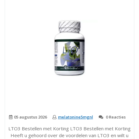
gezonde
haargroei!”
05 augustus 2026
melatonine5mgnl
0 Reacties
LTO3 Bestellen met Korting LTO3 Bestellen met Korting
Heeft u gehoord over de voordelen van LTO3 en wilt u