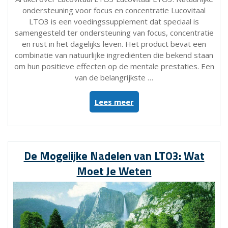
ondersteuning voor focus en concentratie Lucovitaal
LTO3 is een voedingssupplement dat speciaal is
samengesteld ter ondersteuning van focus, concentratie
en rust in het dagelijks leven. Het product bevat een
combinatie van natuurlijke ingrediënten die bekend staan
om hun positieve effecten op de mentale prestaties. Een
van de belangrijkste …
“Verbeter
Lees meer
je
focus
met
Lucovitaal
De Mogelijke Nadelen van LTO3: Wat
LTO3
Moet Je Weten
–
Natuurlijke
ondersteuning
voor
concentratie”