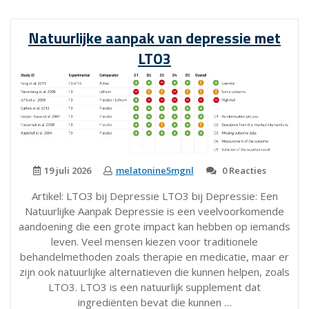
van
Sleepzz
Natuurlijke aanpak van depressie met
Original
LTO3
voor
een
goede
nachtrust”
19 juli 2026
melatonine5mgnl
0 Reacties
Artikel: LTO3 bij Depressie LTO3 bij Depressie: Een
Natuurlijke Aanpak Depressie is een veelvoorkomende
aandoening die een grote impact kan hebben op iemands
leven. Veel mensen kiezen voor traditionele
behandelmethoden zoals therapie en medicatie, maar er
zijn ook natuurlijke alternatieven die kunnen helpen, zoals
LTO3. LTO3 is een natuurlijk supplement dat
ingrediënten bevat die kunnen …