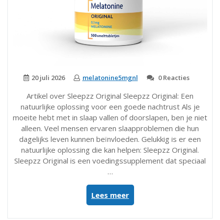
20 juli 2026
melatonine5mgnl
0 Reacties
Artikel over Sleepzz Original Sleepzz Original: Een
natuurlijke oplossing voor een goede nachtrust Als je
moeite hebt met in slaap vallen of doorslapen, ben je niet
alleen. Veel mensen ervaren slaapproblemen die hun
dagelijks leven kunnen beïnvloeden. Gelukkig is er een
natuurlijke oplossing die kan helpen: Sleepzz Original.
Sleepzz Original is een voedingssupplement dat speciaal
…
“Ontdek
Lees meer
de
kracht