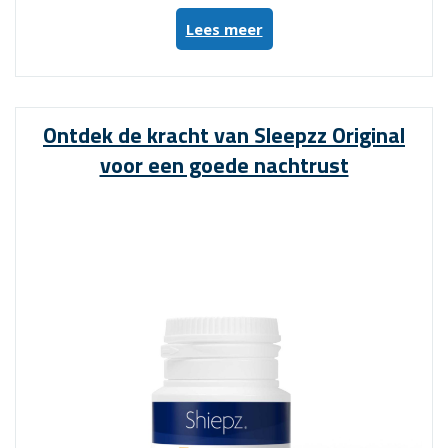
“LTO3
Lees meer
kopen
in
België:
Natuurlijke
Ontdek de kracht van Sleepzz Original
oplossing
voor een goede nachtrust
voor
stress
en
concentratieproblemen