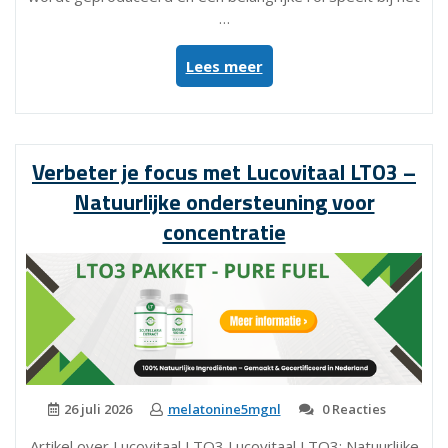
…
“Ontdek
Lees meer
de
Voordelen
van
Melatomatine
Verbeter je focus met Lucovitaal LTO3 –
1
Natuurlijke ondersteuning voor
mg
voor
concentratie
een
Betere
Nachtrust”
26 juli 2026
melatonine5mgnl
0 Reacties
Artikel over Lucovitaal LTO3 Lucovitaal LTO3: Natuurlijke