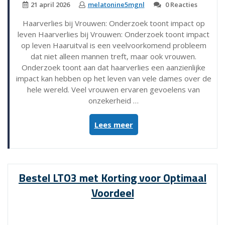
21 april 2026
melatonine5mgnl
0 Reacties
Haarverlies bij Vrouwen: Onderzoek toont impact op
leven Haarverlies bij Vrouwen: Onderzoek toont impact
op leven Haaruitval is een veelvoorkomend probleem
dat niet alleen mannen treft, maar ook vrouwen.
Onderzoek toont aan dat haarverlies een aanzienlijke
impact kan hebben op het leven van vele dames over de
hele wereld. Veel vrouwen ervaren gevoelens van
onzekerheid …
“Vecht
Lees meer
tegen
haarverlies
bij
vrouwen
Bestel LTO3 met Korting voor Optimaal
–
Voordeel
Een
inzicht
in
een