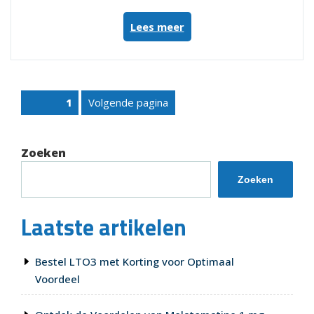
“Natuurlijke
Lees meer
aanpak
van
depressie
met
Posts
Volgende pagina
Pagina
1
LTO3”
pagination
Zoeken
Zoeken
Laatste artikelen
Bestel LTO3 met Korting voor Optimaal
Voordeel