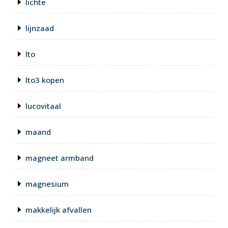
lichte
lijnzaad
lto
lto3 kopen
lucovitaal
maand
magneet armband
magnesium
makkelijk afvallen