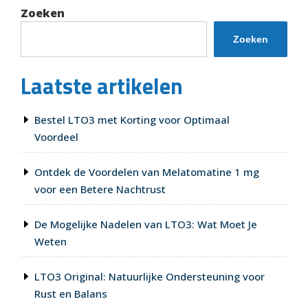
out
Zoeken
met
Behulp
Zoeken
van
Hypnotherapie”
Laatste artikelen
Bestel LTO3 met Korting voor Optimaal
Voordeel
Ontdek de Voordelen van Melatomatine 1 mg
voor een Betere Nachtrust
De Mogelijke Nadelen van LTO3: Wat Moet Je
Weten
LTO3 Original: Natuurlijke Ondersteuning voor
Rust en Balans