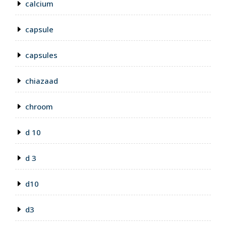
calcium
capsule
capsules
chiazaad
chroom
d 10
d 3
d10
d3