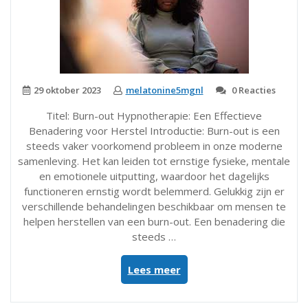
29 oktober 2023
melatonine5mgnl
0 Reacties
Titel: Burn-out Hypnotherapie: Een Effectieve
Benadering voor Herstel Introductie: Burn-out is een
steeds vaker voorkomend probleem in onze moderne
samenleving. Het kan leiden tot ernstige fysieke, mentale
en emotionele uitputting, waardoor het dagelijks
functioneren ernstig wordt belemmerd. Gelukkig zijn er
verschillende behandelingen beschikbaar om mensen te
helpen herstellen van een burn-out. Een benadering die
steeds …
“Herstel
Lees meer
van
Burn-