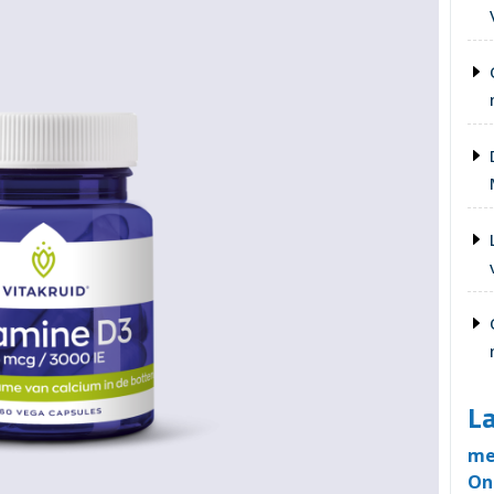
La
me
On