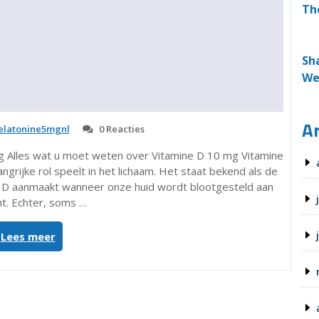
Th
Sh
We
Ar
latonine5mgnl
0 Reacties
g Alles wat u moet weten over Vitamine D 10 mg Vitamine
ngrijke rol speelt in het lichaam. Het staat bekend als de
e D aanmaakt wanneer onze huid wordt blootgesteld aan
ht. Echter, soms …
“Alles
Lees meer
over
Vitamine
D
10
mg: