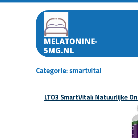
Skip
to
content
MELATONINE-
5MG.NL
Categorie:
smartvital
LTO3 SmartVital: Natuurlijke O