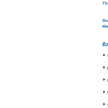
Th
Sh
We
Ar