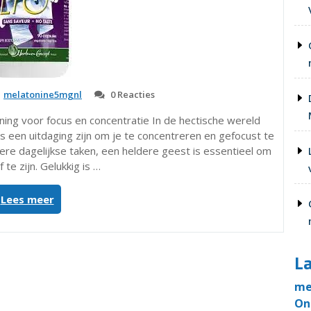
melatonine5mgnl
0 Reacties
ning voor focus en concentratie In de hectische wereld
 een uitdaging zijn om je te concentreren en gefocust te
dere dagelijkse taken, een heldere geest is essentieel om
 te zijn. Gelukkig is …
“LTO3
Lees meer
SmartVital:
Natuurlijke
Ondersteuning
La
voor
Focus
me
en
On
Concentratie”