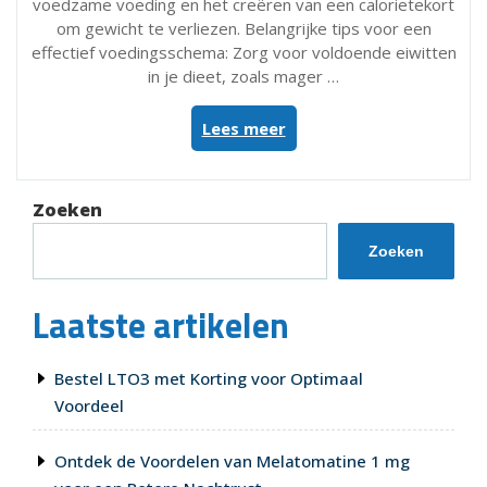
voedzame voeding en het creëren van een calorietekort
om gewicht te verliezen. Belangrijke tips voor een
effectief voedingsschema: Zorg voor voldoende eiwitten
in je dieet, zoals mager …
“Effectief
Lees meer
Voedingsschema
voor
Vrouwen
Zoeken
om
Af
Zoeken
te
Vallen”
Laatste artikelen
Bestel LTO3 met Korting voor Optimaal
Voordeel
Ontdek de Voordelen van Melatomatine 1 mg