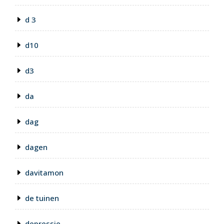
d 3
d10
d3
da
dag
dagen
davitamon
de tuinen
depressie