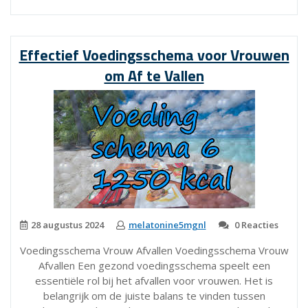
voor
vrouwen
om
Effectief Voedingsschema voor Vrouwen
af
om Af te Vallen
te
vallen”
28 augustus 2024
melatonine5mgnl
0 Reacties
Voedingsschema Vrouw Afvallen Voedingsschema Vrouw
Afvallen Een gezond voedingsschema speelt een
essentiële rol bij het afvallen voor vrouwen. Het is
belangrijk om de juiste balans te vinden tussen