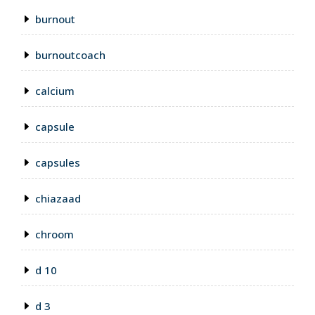
burnout
burnoutcoach
calcium
capsule
capsules
chiazaad
chroom
d 10
d 3