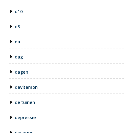
d10
d3
da
dag
dagen
davitamon
de tuinen
depressie
dosering