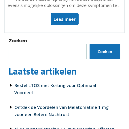
evenals mogelijke oplossingen om deze symptomen te …
“Verband
Lees meer
tussen
Spierpijn
en
Zoeken
Stress:
Effecten
Zoeken
en
Oplossingen”
Laatste artikelen
Bestel LTO3 met Korting voor Optimaal
Voordeel
Ontdek de Voordelen van Melatomatine 1 mg
voor een Betere Nachtrust