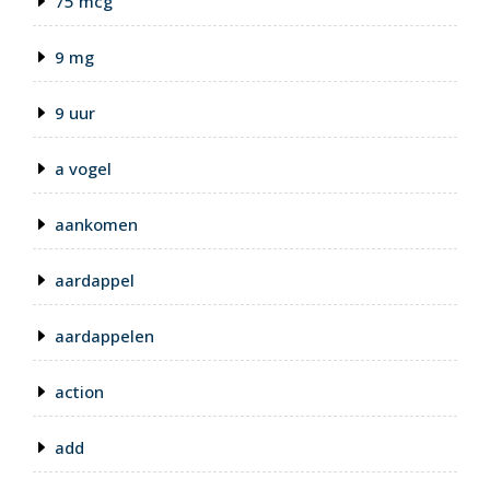
75 mcg
9 mg
9 uur
a vogel
aankomen
aardappel
aardappelen
action
add