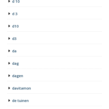
d 10
d 3
d10
d3
da
dag
dagen
davitamon
de tuinen