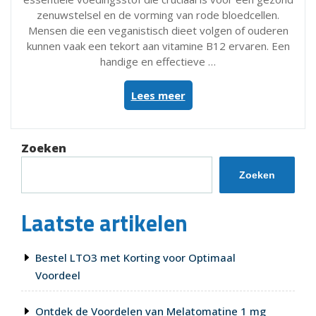
zenuwstelsel en de vorming van rode bloedcellen.
Mensen die een veganistisch dieet volgen of ouderen
kunnen vaak een tekort aan vitamine B12 ervaren. Een
handige en effectieve …
“Ontdek
Lees meer
de
Voordelen
van
Zoeken
Vitamine
B12
Zoeken
Kauwtabletten
voor
Laatste artikelen
een
Gezond
Lichaam”
Bestel LTO3 met Korting voor Optimaal
Voordeel
Ontdek de Voordelen van Melatomatine 1 mg