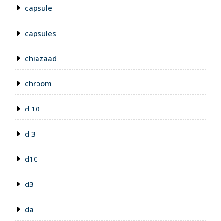
capsule
capsules
chiazaad
chroom
d 10
d 3
d10
d3
da