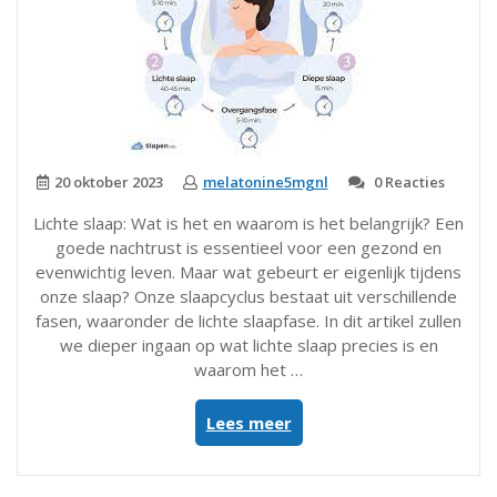
20 oktober 2023
melatonine5mgnl
0 Reacties
Lichte slaap: Wat is het en waarom is het belangrijk? Een
goede nachtrust is essentieel voor een gezond en
evenwichtig leven. Maar wat gebeurt er eigenlijk tijdens
onze slaap? Onze slaapcyclus bestaat uit verschillende
fasen, waaronder de lichte slaapfase. In dit artikel zullen
we dieper ingaan op wat lichte slaap precies is en
waarom het …
“Het
Lees meer
Belang
van
Lichte