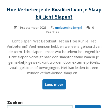
Slaap
Hoe Verbeter je de Kwaliteit van je Slaap
voor
bij Licht Slapen?
een
Goede
Nachtrust”
19 september 2023
melatonine5mgnl
0
Reacties
Licht Slapen: Wat Betekent Het en Hoe Kun Je Het
Verbeteren? Veel mensen hebben wel eens gehoord van
de term “licht slapen”, maar wat betekent het eigenlijk?
Licht slapen verwijst naar een slaaptoestand waarin je
gemakkelijk gewekt kunt worden door externe prikkels,
zoals geluiden of bewegingen. Het kan leiden tot een
minder verkwikkende slaap en …
“Hoe
Lees meer
Verbeter
je
de
Zoeken
Kwaliteit