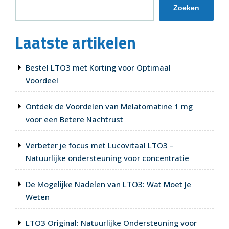
van
Zoeken
je
Slaap
Laatste artikelen
bij
Licht
Slapen?”
Bestel LTO3 met Korting voor Optimaal
Voordeel
Ontdek de Voordelen van Melatomatine 1 mg
voor een Betere Nachtrust
Verbeter je focus met Lucovitaal LTO3 –
Natuurlijke ondersteuning voor concentratie
De Mogelijke Nadelen van LTO3: Wat Moet Je
Weten
LTO3 Original: Natuurlijke Ondersteuning voor