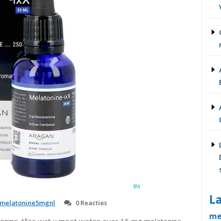
La
melatonine5mgnl
0 Reacties
me