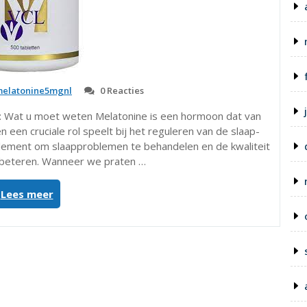
elatonine5mgnl
0 Reacties
g: Wat u moet weten Melatonine is een hormoon dat van
 een cruciale rol speelt bij het reguleren van de slaap-
plement om slaapproblemen te behandelen en de kwaliteit
rbeteren. Wanneer we praten …
“Alles
Lees meer
wat
u
moet
weten
over
melatonine
15