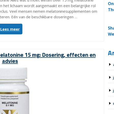
onine Alles wat u moet weten over 15 mg melatonine
On
in het lichaam wordt aangemaakt en een belangrijke rol
Th
kcyclus. Veel mensen nemen melatoninesupplementen om
teren. Eén van de beschikbare doseringen …
Sh
“Alles
Lees meer
We
over
het
gebruik
Ar
van
elatonine 15 mg: Dosering, effecten en
15
advies
mg
melatonine
voor
een
betere
nachtrust”