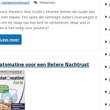
melatonine5mgnl
0 Reacties
e voor Peuters: Wat Ouders Moeten Weten Als ouder kan
ft met slapen. Een optie die sommige ouders overwegen is
om de slaap van hun kind te verbeteren. Maar wat is
en is het veilig voor peuters? …
“Melatonine
Lees meer
voor
Peuters:
Advies
voor
atomatine voor een Betere Nachtrust
Ouders
bij
Slaapproblemen”