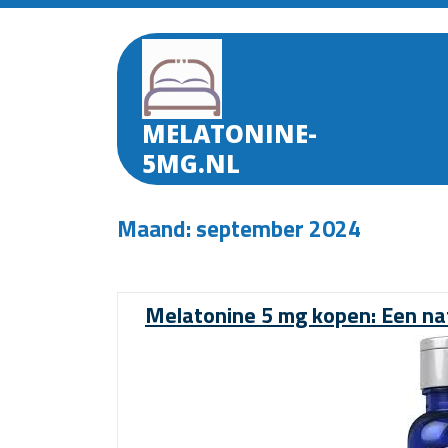
Skip
to
content
MELATONINE-
5MG.NL
Maand:
september 2024
Melatonine 5 mg kopen: Een nat