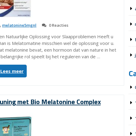
melatonine5mgnl
0 Reacties
en Natuurlijke Oplossing voor Slaapproblemen Heeft u
Dan is Melatomatine misschien wel de oplossing voor u.
at melatonine bevat, een hormoon dat van nature in het
elangrijke rol speelt bij het reguleren van de …
C
“Ontdek
Lees meer
de
Voordelen
van
Melatomatine
euning met Bio Melatonine Complex
voor
een
Betere
Nachtrust”