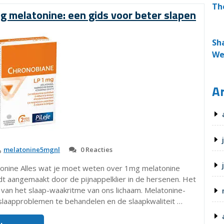
Th
Een
g melatonine: een gids voor beter slapen
natuurlijke
oplossing
voor
Sh
slaapproblemen”
We
Ar
melatonine5mgnl
0 Reacties
onine Alles wat je moet weten over 1mg melatonine
dt aangemaakt door de pijnappelklier in de hersenen. Het
n van het slaap-waakritme van ons lichaam. Melatonine-
laapproblemen te behandelen en de slaapkwaliteit …