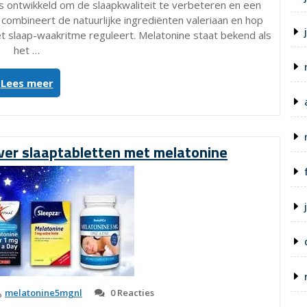
is ontwikkeld om de slaapkwaliteit te verbeteren en een
combineert de natuurlijke ingrediënten valeriaan en hop
et slaap-waakritme reguleert. Melatonine staat bekend als
het …
“Ontdek
Lees meer
de
Voordelen
van
Bional
ver slaaptabletten met melatonine
Nachtrust
Melatonine
voor
een
Betere
Slaap!”
melatonine5mgnl
0 Reacties