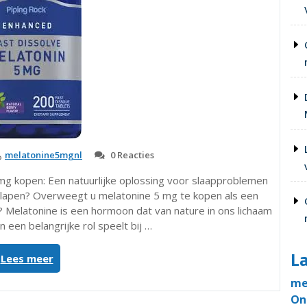
melatonine5mgnl
0 Reacties
mg kopen: Een natuurlijke oplossing voor slaapproblemen
rslapen? Overweegt u melatonine 5 mg te kopen als een
? Melatonine is een hormoon dat van nature in ons lichaam
een belangrijke rol speelt bij …
La
“Melatonine
Lees meer
5
me
mg
On
kopen: