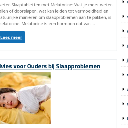
weten Slaaptabletten met Melatonine: Wat je moet weten
len of doorslapen, wat kan leiden tot vermoeidheid en
tuurlijke manieren om slaapproblemen aan te pakken, is
melatonine. Melatonine is een hormoon dat van …
“Alles
Lees meer
wat
je
moet
weten
vies voor Ouders bij Slaapproblemen
over
slaaptabletten
met
melatonine”