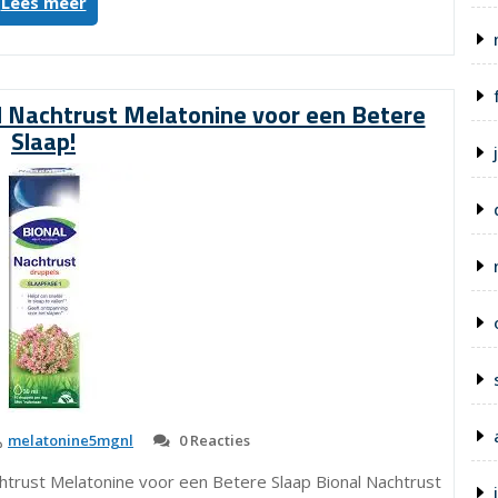
“Alles
Lees meer
wat
je
moet
weten
l Nachtrust Melatonine voor een Betere
over
Slaap!
1mg
melatonine:
een
gids
voor
beter
slapen”
melatonine5mgnl
0 Reacties
achtrust Melatonine voor een Betere Slaap Bional Nachtrust