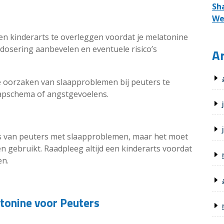
Sh
We
een kinderarts te overleggen voordat je melatonine
e dosering aanbevelen en eventuele risico’s
Ar
e oorzaken van slaapproblemen bij peuters te
apschema of angstgevoelens.
rs van peuters met slaapproblemen, maar het moet
en gebruikt. Raadpleeg altijd een kinderarts voordat
en.
tonine voor Peuters