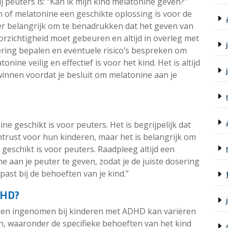
 peuters is: “Kan ik mijn kind melatonine geven?”
en of melatonine een geschikte oplossing is voor de
er belangrijk om te benadrukken dat het geven van
rzichtigheid moet gebeuren en altijd in overleg met
sering bepalen en eventuele risico’s bespreken om
ine veilig en effectief is voor het kind. Het is altijd
winnen voordat je besluit om melatonine aan je
ne geschikt is voor peuters. Het is begrijpelijk dat
trust voor hun kinderen, maar het is belangrijk om
n geschikt is voor peuters. Raadpleeg altijd een
e aan je peuter te geven, zodat je de juiste dosering
ast bij de behoeften van je kind.”
DHD?
den ingenomen bij kinderen met ADHD kan variëren
en, waaronder de specifieke behoeften van het kind