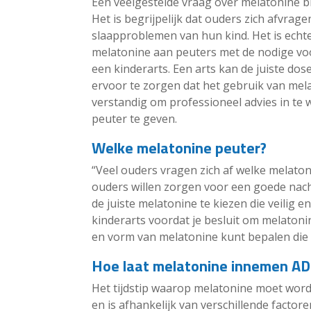
Een veelgestelde vraag over melatonine bij
Het is begrijpelijk dat ouders zich afvrag
slaapproblemen van hun kind. Het is echt
melatonine aan peuters met de nodige voo
een kinderarts. Een arts kan de juiste do
ervoor te zorgen dat het gebruik van melaton
verstandig om professioneel advies in te 
peuter te geven.
Welke melatonine peuter?
“Veel ouders vragen zich af welke melatoni
ouders willen zorgen voor een goede nach
de juiste melatonine te kiezen die veilig e
kinderarts voordat je besluit om melatonin
en vorm van melatonine kunt bepalen die p
Hoe laat melatonine innemen A
Het tijdstip waarop melatonine moet wor
en is afhankelijk van verschillende factor