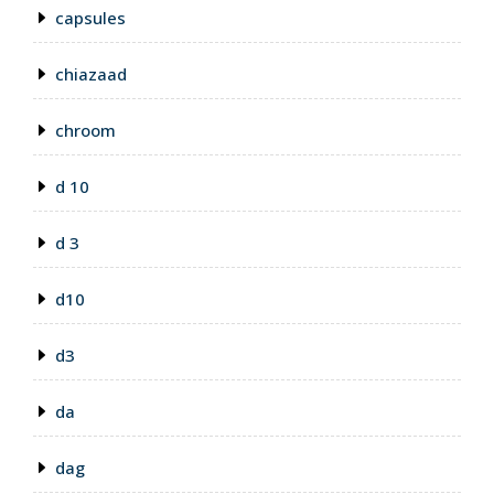
capsules
chiazaad
chroom
d 10
d 3
d10
d3
da
dag