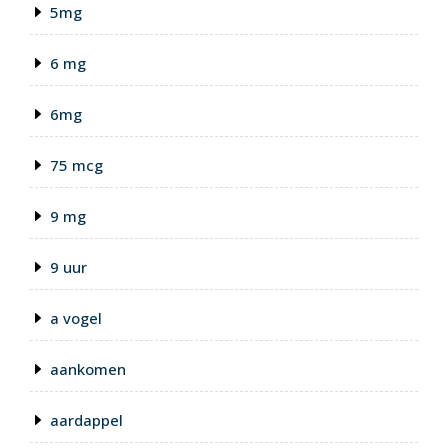
5mg
6 mg
6mg
75 mcg
9 mg
9 uur
a vogel
aankomen
aardappel