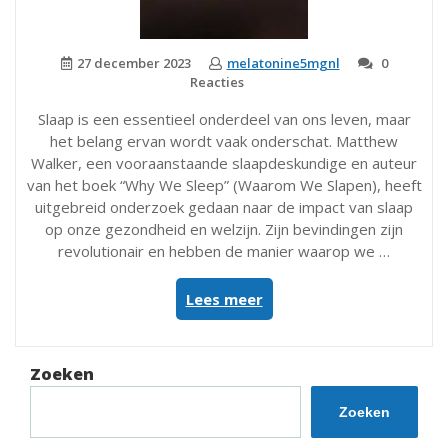
27 december 2023
melatonine5mgnl
0
Reacties
Slaap is een essentieel onderdeel van ons leven, maar
het belang ervan wordt vaak onderschat. Matthew
Walker, een vooraanstaande slaapdeskundige en auteur
van het boek “Why We Sleep” (Waarom We Slapen), heeft
uitgebreid onderzoek gedaan naar de impact van slaap
op onze gezondheid en welzijn. Zijn bevindingen zijn
revolutionair en hebben de manier waarop we …
“Slaap
Lees meer
volgens
Matthew
Walker:
Zoeken
Ontdek
de
Zoeken
Geheimen