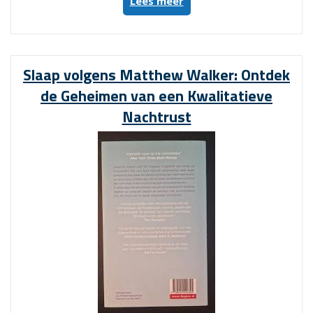
“Matthew
Lees meer
Walker:
De
Slaapexpert
die
Slaap volgens Matthew Walker: Ontdek
ons
de Geheimen van een Kwalitatieve
Bewust
maakt
Nachtrust
van
het
Belang
van
Rust”