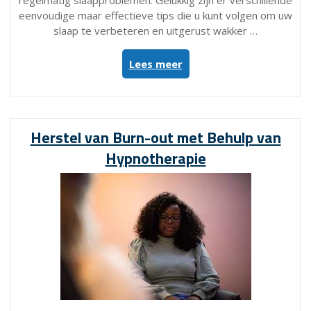
regelmatig slaapproblemen. Gelukkig zijn er verschillende
eenvoudige maar effectieve tips die u kunt volgen om uw
slaap te verbeteren en uitgerust wakker …
“10
Lees meer
Handige
Slapentips
voor
een
Herstel van Burn-out met Behulp van
Betere
Hypnotherapie
Nachtrust”