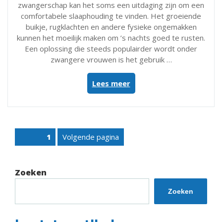
zwangerschap kan het soms een uitdaging zijn om een
comfortabele slaaphouding te vinden. Het groeiende
buikje, rugklachten en andere fysieke ongemakken
kunnen het moeilijk maken om ’s nachts goed te rusten.
Een oplossing die steeds populairder wordt onder
zwangere vrouwen is het gebruik …
“Optimaal
Lees meer
comfort:
Slapen
met
een
Posts
Volgende pagina
Pagina
1
zwangerschapskussen
pagination
voor
een
goede
Zoeken
nachtrust”
Zoeken