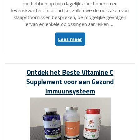
kan hebben op hun dagelijks functioneren en
levenskwaliteit. In dit artikel zullen we de oorzaken van
slaapstoornissen bespreken, de mogelijke gevolgen
ervan en enkele oplossingen aanreiken. …
“Slaap
Lees meer
Problemen:
Oorzaken,
Gevolgen
en
Ontdek het Beste Vitamine C
Oplossingen
Supplement voor een Gezond
voor
een
Immuunsysteem
Betere
Nachtrust”