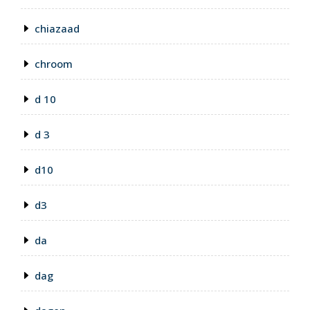
chiazaad
chroom
d 10
d 3
d10
d3
da
dag