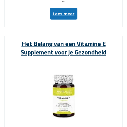
…
“De
Lees meer
Strijd
Tegen
Niet
Kunnen
Het Belang van een Vitamine E
Slapen:
Supplement voor je Gezondheid
Oorzaken,
Gevolgen
en
Oplossingen”