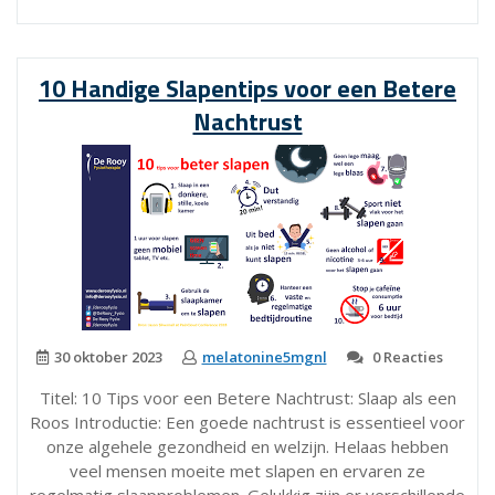
Fascinerende
Wereld
van
10 Handige Slapentips voor een Betere
Verschillende
Nachtrust
Soorten
Slaap”
30 oktober 2023
melatonine5mgnl
0 Reacties
Titel: 10 Tips voor een Betere Nachtrust: Slaap als een
Roos Introductie: Een goede nachtrust is essentieel voor
onze algehele gezondheid en welzijn. Helaas hebben
veel mensen moeite met slapen en ervaren ze