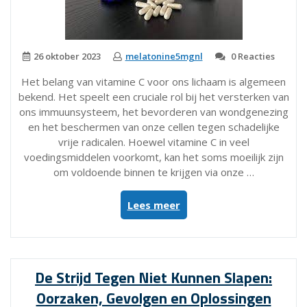
26 oktober 2023
melatonine5mgnl
0 Reacties
Het belang van vitamine C voor ons lichaam is algemeen
bekend. Het speelt een cruciale rol bij het versterken van
ons immuunsysteem, het bevorderen van wondgenezing
en het beschermen van onze cellen tegen schadelijke
vrije radicalen. Hoewel vitamine C in veel
voedingsmiddelen voorkomt, kan het soms moeilijk zijn
om voldoende binnen te krijgen via onze …
“Ontdek
Lees meer
het
Beste
Vitamine
C
De Strijd Tegen Niet Kunnen Slapen:
Supplement
Oorzaken, Gevolgen en Oplossingen
voor