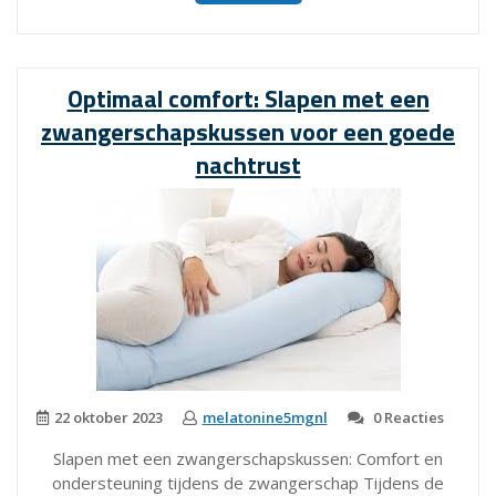
Als
een
Roos:
Tips
Optimaal comfort: Slapen met een
voor
zwangerschapskussen voor een goede
een
Verkwikkende
nachtrust
Nachtrust”
22 oktober 2023
melatonine5mgnl
0 Reacties
Slapen met een zwangerschapskussen: Comfort en
ondersteuning tijdens de zwangerschap Tijdens de