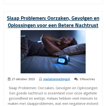
van
9
uur
Slaap Problemen: Oorzaken, Gevolgen en
slaap:
Oplossingen voor een Betere Nachtrust
de
sleutel
tot
een
gezond
en
productief
leven”
27 oktober 2023
melatonine5mgnl
0 Reacties
Slaap Problemen: Oorzaken, Gevolgen en Oplossingen
Een goede nachtrust is essentieel voor onze algehele
gezondheid en welzijn. Helaas hebben veel mensen te
maken met slaapproblemen, wat een negatieve invloed