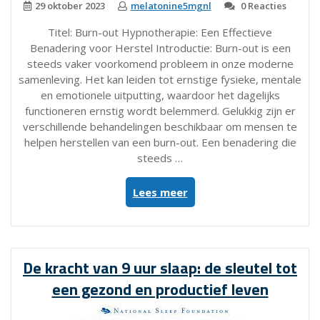
29 oktober 2023
melatonine5mgnl
0 Reacties
Titel: Burn-out Hypnotherapie: Een Effectieve
Benadering voor Herstel Introductie: Burn-out is een
steeds vaker voorkomend probleem in onze moderne
samenleving. Het kan leiden tot ernstige fysieke, mentale
en emotionele uitputting, waardoor het dagelijks
functioneren ernstig wordt belemmerd. Gelukkig zijn er
verschillende behandelingen beschikbaar om mensen te
helpen herstellen van een burn-out. Een benadering die
steeds …
“Herstel
Lees meer
van
Burn-
out
met
De kracht van 9 uur slaap: de sleutel tot
Behulp
een gezond en productief leven
van
Hypnotherapie”