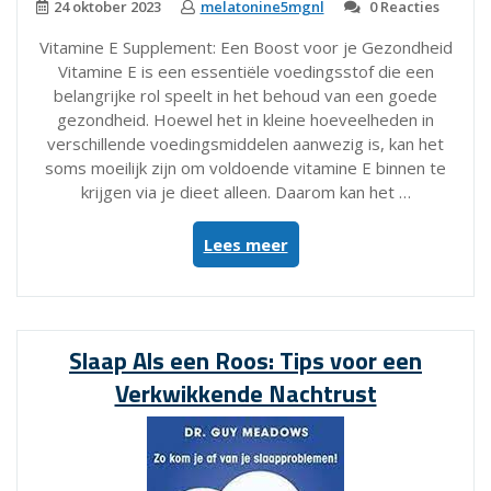
24 oktober 2023
melatonine5mgnl
0 Reacties
Vitamine E Supplement: Een Boost voor je Gezondheid
Vitamine E is een essentiële voedingsstof die een
belangrijke rol speelt in het behoud van een goede
gezondheid. Hoewel het in kleine hoeveelheden in
verschillende voedingsmiddelen aanwezig is, kan het
soms moeilijk zijn om voldoende vitamine E binnen te
krijgen via je dieet alleen. Daarom kan het …
“Het
Lees meer
Belang
van
een
Vitamine
Slaap Als een Roos: Tips voor een
E
Verkwikkende Nachtrust
Supplement
voor
je
Gezondheid”