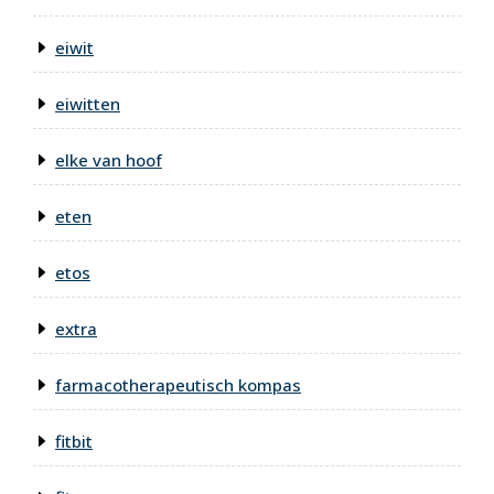
eiwit
eiwitten
elke van hoof
eten
etos
extra
farmacotherapeutisch kompas
fitbit