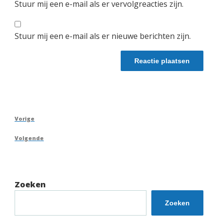
Stuur mij een e-mail als er vervolgreacties zijn.
Stuur mij een e-mail als er nieuwe berichten zijn.
Berichtnavigatie
Vorig
Vorige
bericht
Volgend
Volgende
bericht
Zoeken
Zoeken