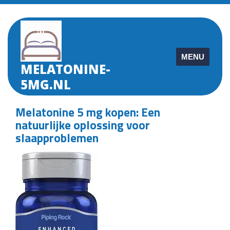
Skip
to
content
MENU
MELATONINE-
5MG.NL
Melatonine 5 mg kopen: Een
natuurlijke oplossing voor
slaapproblemen