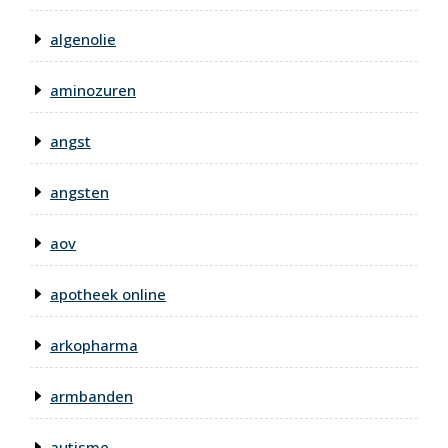
algenolie
aminozuren
angst
angsten
aov
apotheek online
arkopharma
armbanden
autisme