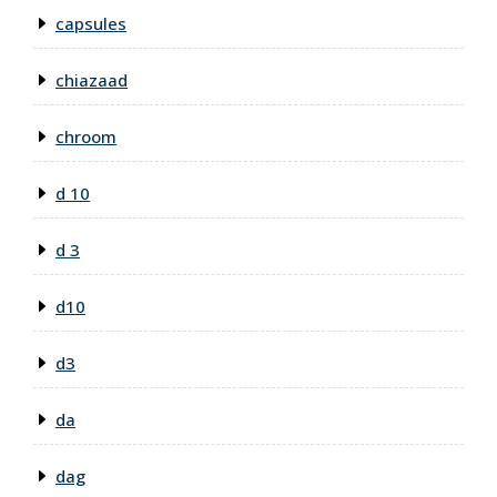
capsules
chiazaad
chroom
d 10
d 3
d10
d3
da
dag