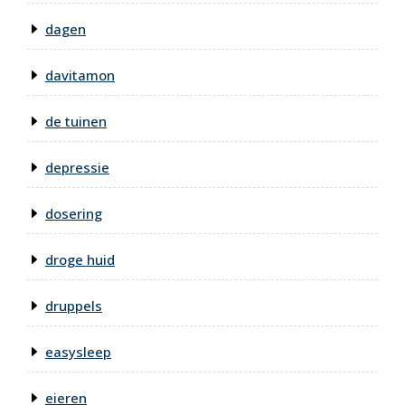
dagen
davitamon
de tuinen
depressie
dosering
droge huid
druppels
easysleep
eieren