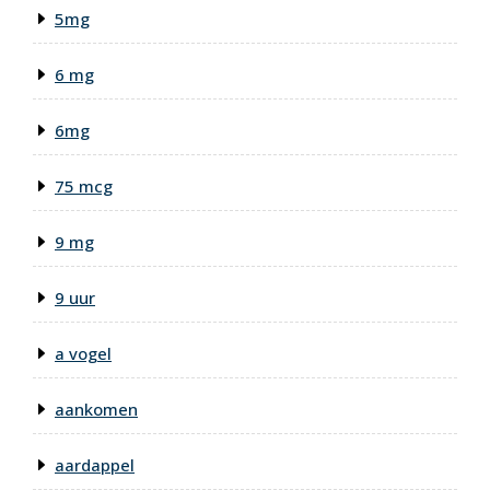
5mg
6 mg
6mg
75 mcg
9 mg
9 uur
a vogel
aankomen
aardappel