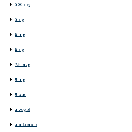
500 mg
5mg
6 mg
6mg
75 mcg
9 mg
9 uur
a vogel
aankomen