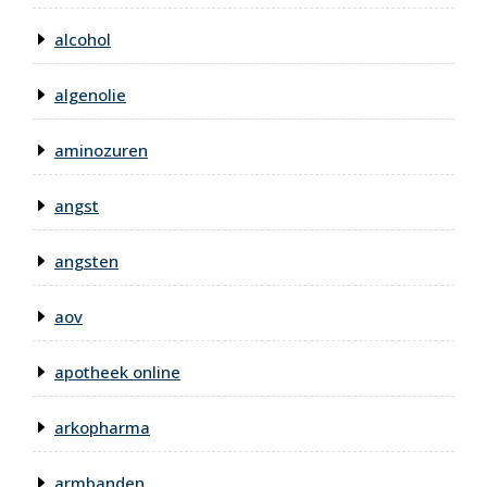
alcohol
algenolie
aminozuren
angst
angsten
aov
apotheek online
arkopharma
armbanden