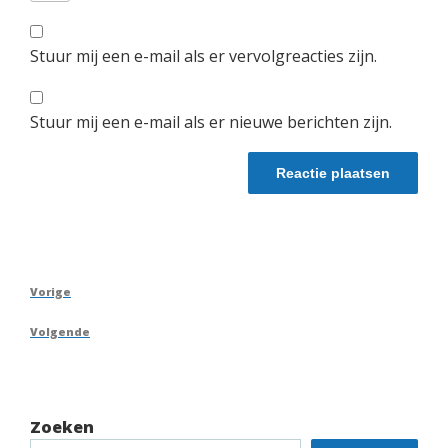
Stuur mij een e-mail als er vervolgreacties zijn.
Stuur mij een e-mail als er nieuwe berichten zijn.
Berichtnavigatie
Vorig
Vorige
bericht
Volgend
Volgende
bericht
Zoeken