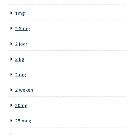
1mg
2 5 mg
2 jaar
2 kg
2 mg
2 weken
20mg
25 mcg