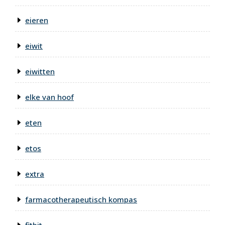
eieren
eiwit
eiwitten
elke van hoof
eten
etos
extra
farmacotherapeutisch kompas