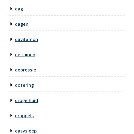
dag
dagen
davitamon
de tuinen
depressie
dosering
droge huid
druppels
easysleep