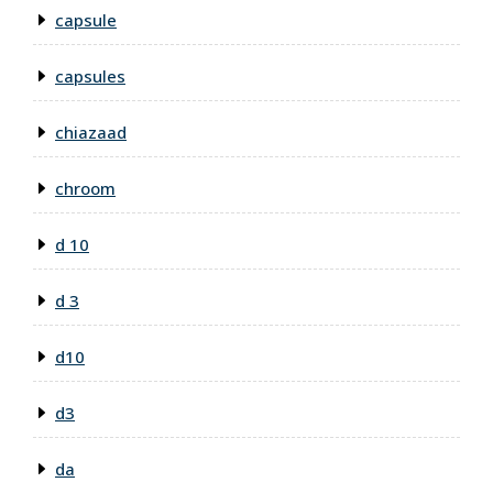
capsule
capsules
chiazaad
chroom
d 10
d 3
d10
d3
da