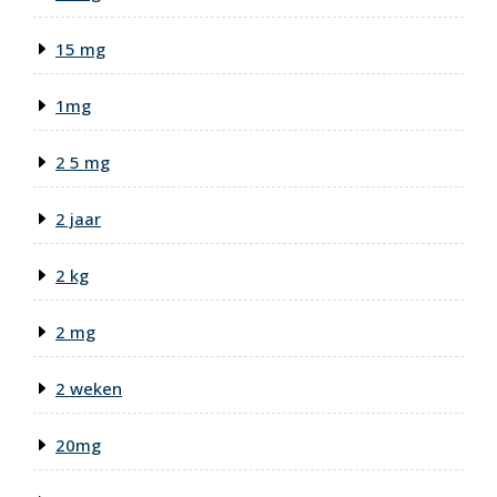
15 mg
1mg
2 5 mg
2 jaar
2 kg
2 mg
2 weken
20mg