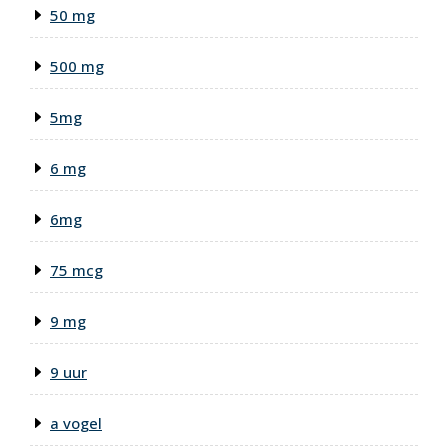
50 mg
500 mg
5mg
6 mg
6mg
75 mcg
9 mg
9 uur
a vogel