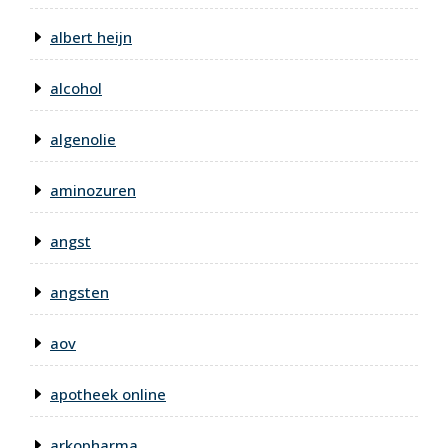
albert heijn
alcohol
algenolie
aminozuren
angst
angsten
aov
apotheek online
arkopharma