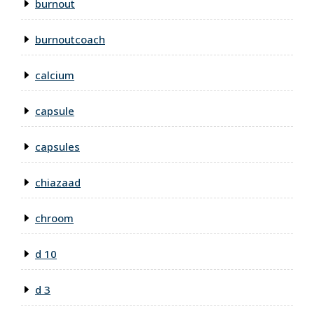
burnout
burnoutcoach
calcium
capsule
capsules
chiazaad
chroom
d 10
d 3