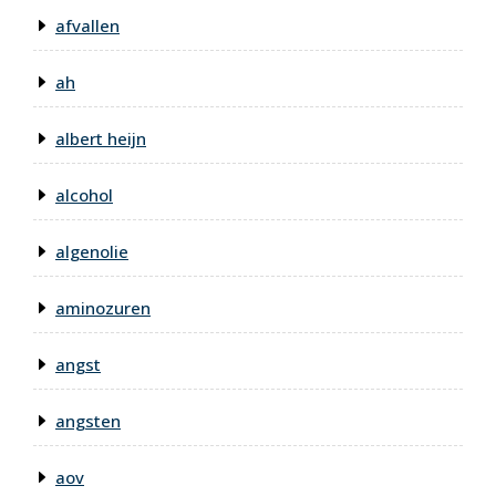
afvallen
ah
albert heijn
alcohol
algenolie
aminozuren
angst
angsten
aov