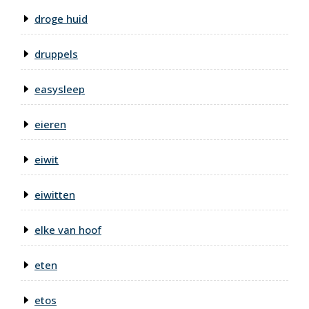
droge huid
druppels
easysleep
eieren
eiwit
eiwitten
elke van hoof
eten
etos