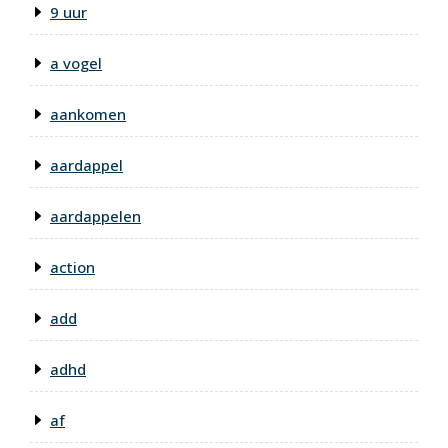
9 uur
a vogel
aankomen
aardappel
aardappelen
action
add
adhd
af