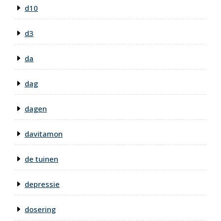
d10
d3
da
dag
dagen
davitamon
de tuinen
depressie
dosering