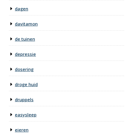
dagen
davitamon
de tuinen
depressie
dosering
droge huid
druppels
easysleep
eieren