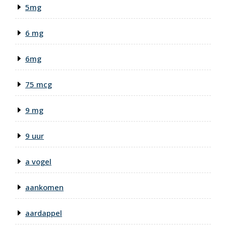
5mg
6 mg
6mg
75 mcg
9 mg
9 uur
a vogel
aankomen
aardappel