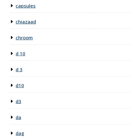
capsules
chiazaad
chroom
d 10
d 3
d10
d3
da
dag