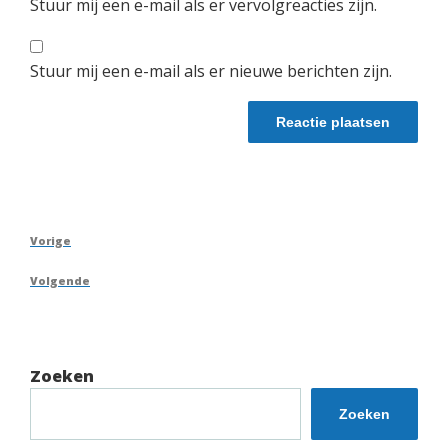
Stuur mij een e-mail als er vervolgreacties zijn.
Stuur mij een e-mail als er nieuwe berichten zijn.
Berichtnavigatie
Vorig
Vorige
bericht
Volgend
Volgende
bericht
Zoeken
Zoeken