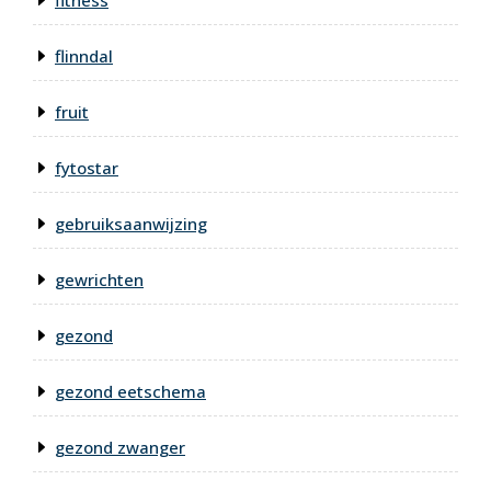
fitness
flinndal
fruit
fytostar
gebruiksaanwijzing
gewrichten
gezond
gezond eetschema
gezond zwanger