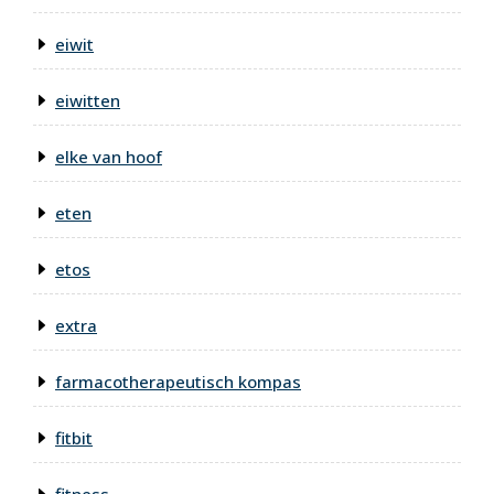
eiwit
eiwitten
elke van hoof
eten
etos
extra
farmacotherapeutisch kompas
fitbit