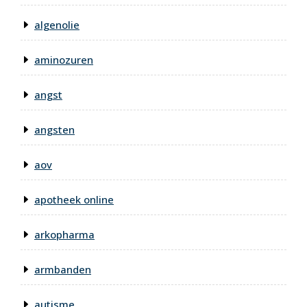
algenolie
aminozuren
angst
angsten
aov
apotheek online
arkopharma
armbanden
autisme