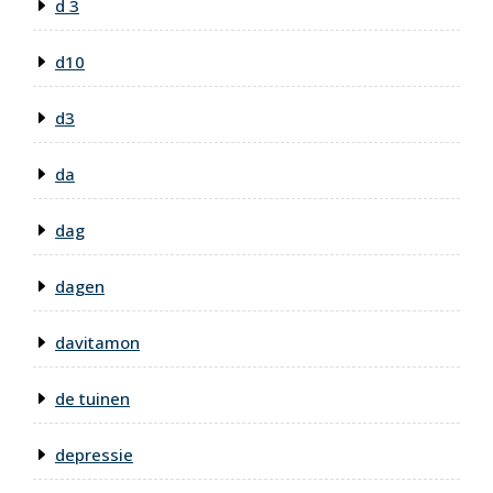
d 3
d10
d3
da
dag
dagen
davitamon
de tuinen
depressie