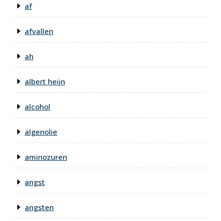
af
afvallen
ah
albert heijn
alcohol
algenolie
aminozuren
angst
angsten