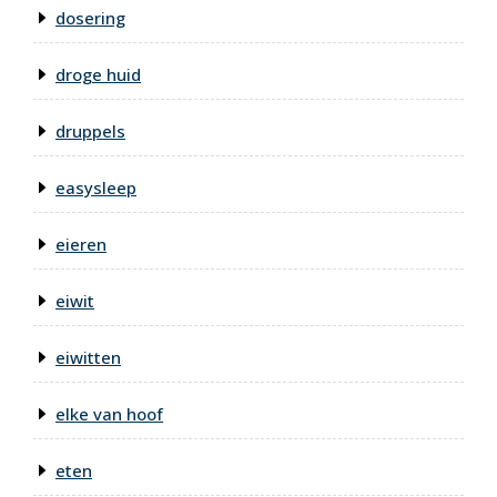
dosering
droge huid
druppels
easysleep
eieren
eiwit
eiwitten
elke van hoof
eten