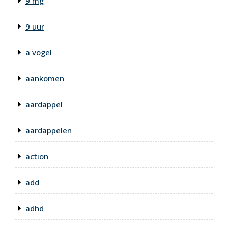
9 mg
9 uur
a vogel
aankomen
aardappel
aardappelen
action
add
adhd