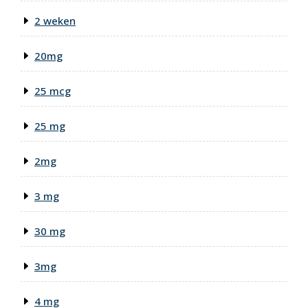
2 weken
20mg
25 mcg
25 mg
2mg
3 mg
30 mg
3mg
4 mg