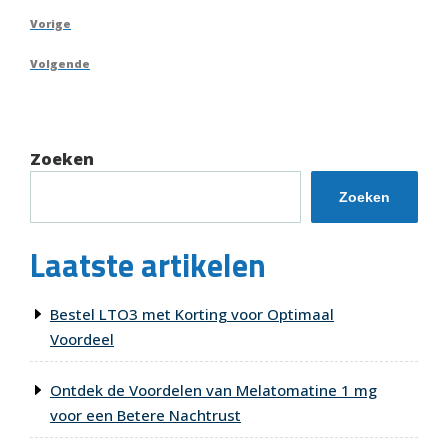
Berichtnavigatie
Vorig
Vorige
bericht
Volgend
Volgende
bericht
Zoeken
Zoeken
Laatste artikelen
Bestel LTO3 met Korting voor Optimaal
Voordeel
Ontdek de Voordelen van Melatomatine 1 mg
voor een Betere Nachtrust