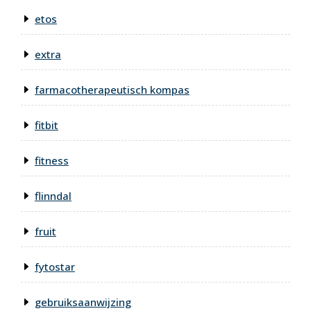
etos
extra
farmacotherapeutisch kompas
fitbit
fitness
flinndal
fruit
fytostar
gebruiksaanwijzing