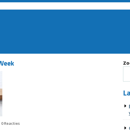
 Week
Zo
La
0 Reacties