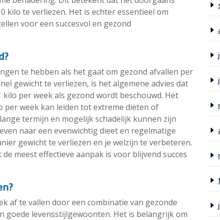
zame benadering. Dit betekent dat het doorgaans
kilo te verliezen. Het is echter essentieel om
 stellen voor een succesvol en gezond
d?
tingen te hebben als het gaat om gezond afvallen per
snel gewicht te verliezen, is het algemene advies dat
 1 kilo per week als gezond wordt beschouwd. Het
o per week kan leiden tot extreme diëten of
lange termijn en mogelijk schadelijk kunnen zijn
treven naar een evenwichtig dieet en regelmatige
r gewicht te verliezen en je welzijn te verbeteren.
e meest effectieve aanpak is voor blijvend succes
en?
ek af te vallen door een combinatie van gezonde
 goede levensstijlgewoonten. Het is belangrijk om