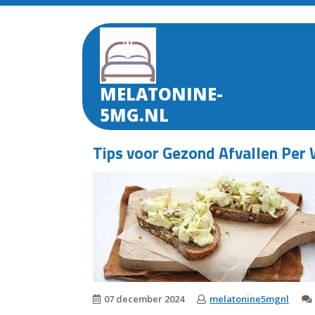
Skip
to
content
MELATONINE-
5MG.NL
Tips voor Gezond Afvallen Per
07 december 2024
melatonine5mgnl