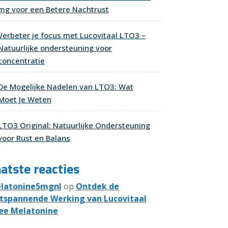
mg voor een Betere Nachtrust
Verbeter je focus met Lucovitaal LTO3 –
Natuurlijke ondersteuning voor
concentratie
De Mogelijke Nadelen van LTO3: Wat
Moet Je Weten
LTO3 Original: Natuurlijke Ondersteuning
voor Rust en Balans
atste reacties
latonine5mgnl
op
Ontdek de
tspannende Werking van Lucovitaal
ee Melatonine