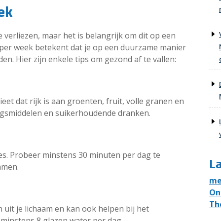
ek
verliezen, maar het is belangrijk om dit op een
 per week betekent dat je op een duurzame manier
den. Hier zijn enkele tips om gezond af te vallen:
et dat rijk is aan groenten, fruit, volle granen en
ngsmiddelen en suikerhoudende dranken.
ies. Probeer minstens 30 minuten per dag te
La
mmen.
me
On
Th
n uit je lichaam en kan ook helpen bij het
minstens 8 glazen water per dag.