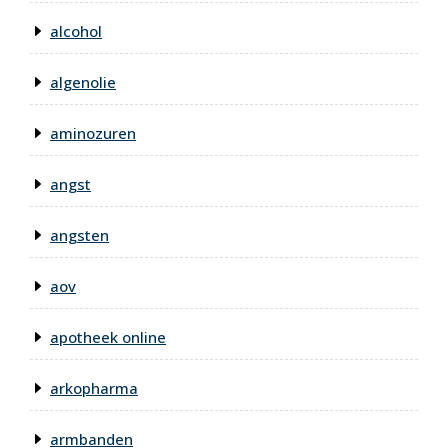
alcohol
algenolie
aminozuren
angst
angsten
aov
apotheek online
arkopharma
armbanden