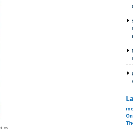
La
me
On
Th
ties