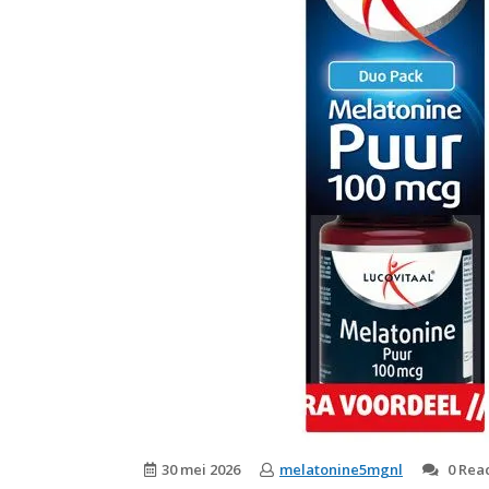
30 mei 2026
melatonine5mgnl
0 Reac