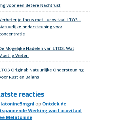
mg voor een Betere Nachtrust
Verbeter je focus met Lucovitaal LTO3 –
Natuurlijke ondersteuning voor
concentratie
De Mogelijke Nadelen van LTO3: Wat
Moet Je Weten
LTO3 Original: Natuurlijke Ondersteuning
voor Rust en Balans
atste reacties
latonine5mgnl
op
Ontdek de
tspannende Werking van Lucovitaal
ee Melatonine