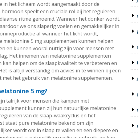
e in het lichaam wordt aangemaakt door de
t hormoon speelt een cruciale rol bij het reguleren
cadiaanse ritme genoemd. Wanneer het donker wordt,
aardoor we ons slaperig voelen en gemakkelijker in
onineproductie af wanneer het licht wordt,
re melatonine 5 mg supplementen kunnen helpen
en en kunnen vooral nuttig zijn voor mensen met
etlag. Het innemen van melatonine supplementen
 kan helpen om de slaapkwaliteit te verbeteren en
t is altijd verstandig om advies in te winnen bij een
t met het gebruik van melatonine supplementen.
melatonine 5 mg?
jn talrijk voor mensen die kampen met
supplement kunnen zij hun natuurlijke melatonine
 reguleren van de slaap-waakcyclus en het
ast staat pure melatonine bekend om zijn
jker wordt om in slaap te vallen en een diepere en
pplement is natuurlijk en veilig in gebruik, en kan