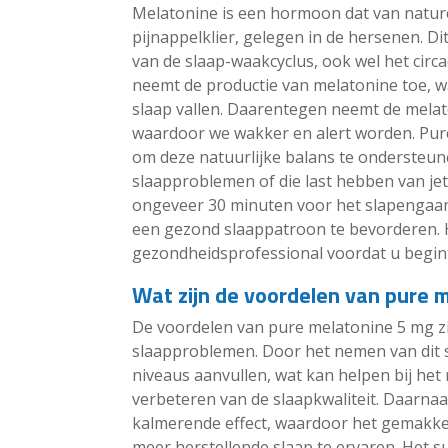
Melatonine is een hormoon dat van natur
pijnappelklier, gelegen in de hersenen. Di
van de slaap-waakcyclus, ook wel het cir
neemt de productie van melatonine toe, w
slaap vallen. Daarentegen neemt de melat
waardoor we wakker en alert worden. Pu
om deze natuurlijke balans te ondersteun
slaapproblemen of die last hebben van j
ongeveer 30 minuten voor het slapengaan
een gezond slaappatroon te bevorderen. He
gezondheidsprofessional voordat u begin
Wat zijn de voordelen van pure 
De voordelen van pure melatonine 5 mg zi
slaapproblemen. Door het nemen van dit 
niveaus aanvullen, wat kan helpen bij het
verbeteren van de slaapkwaliteit. Daarna
kalmerende effect, waardoor het gemakkeli
meer herstellende slaap te ervaren. Het su