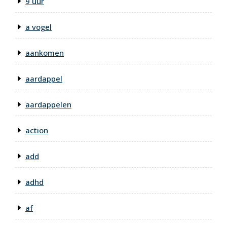
9 uur
a vogel
aankomen
aardappel
aardappelen
action
add
adhd
af