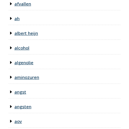
afvallen
ah
albert heijn
alcohol
algenolie
aminozuren
angst
angsten
aov