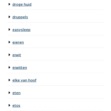
droge huid
druppels
easysleep
eieren
eiwit
eiwitten
elke van hoof
eten
etos