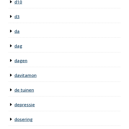
d10
d3
da
dag
dagen
davitamon
de tuinen
depressie
dosering