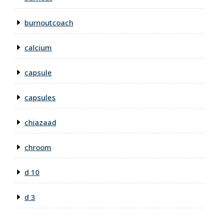
burnoutcoach
calcium
capsule
capsules
chiazaad
chroom
d 10
d 3