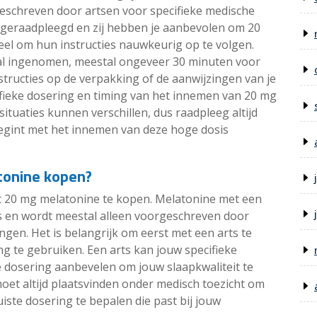
eschreven door artsen voor specifieke medische
t geraadpleegd en zij hebben je aanbevolen om 20
eel om hun instructies nauwkeurig op te volgen.
al ingenomen, meestal ongeveer 30 minuten voor
tructies op de verpakking of de aanwijzingen van je
ifieke dosering en timing van het innemen van 20 mg
situaties kunnen verschillen, dus raadpleeg altijd
begint met het innemen van deze hoge dosis
tonine kopen?
pt 20 mg melatonine te kopen. Melatonine met een
s en wordt meestal alleen voorgeschreven door
gen. Het is belangrijk om eerst met een arts te
ng te gebruiken. Een arts kan jouw specifieke
e dosering aanbevelen om jouw slaapkwaliteit te
oet altijd plaatsvinden onder medisch toezicht om
uiste dosering te bepalen die past bij jouw