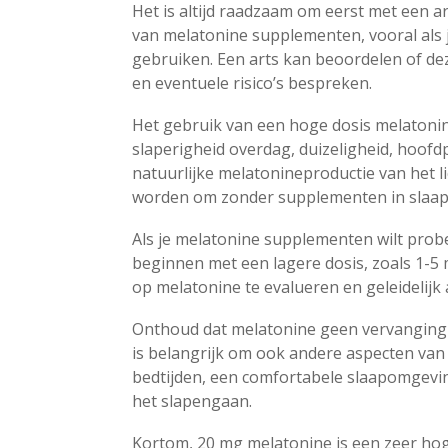
Het is altijd raadzaam om eerst met een a
van melatonine supplementen, vooral als 
gebruiken. Een arts kan beoordelen of dez
en eventuele risico’s bespreken.
Het gebruik van een hoge dosis melatonin
slaperigheid overdag, duizeligheid, hoof
natuurlijke melatonineproductie van het l
worden om zonder supplementen in slaap t
Als je melatonine supplementen wilt prob
beginnen met een lagere dosis, zoals 1-5 mg
op melatonine te evalueren en geleidelijk 
Onthoud dat melatonine geen vervanging i
is belangrijk om ook andere aspecten van 
bedtijden, een comfortabele slaapomgevi
het slapengaan.
Kortom, 20 mg melatonine is een zeer hog