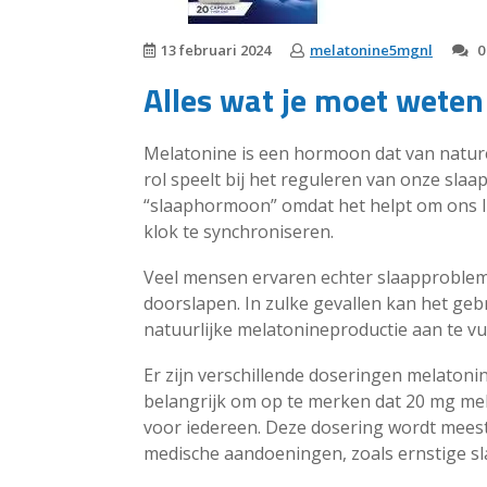
13 februari 2024
melatonine5mgnl
0
Alles wat je moet wete
Melatonine is een hormoon dat van natur
rol speelt bij het reguleren van onze slaa
“slaaphormoon” omdat het helpt om ons l
klok te synchroniseren.
Veel mensen ervaren echter slaapproblem
doorslapen. In zulke gevallen kan het ge
natuurlijke melatonineproductie aan te vul
Er zijn verschillende doseringen melatoni
belangrijk om op te merken dat 20 mg mela
voor iedereen. Deze dosering wordt meest
medische aandoeningen, zoals ernstige sla