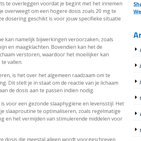
rts te overleggen voordat je begint met het innemen
Sh
je overweegt om een hogere dosis zoals 20 mg te
We
e dosering geschikt is voor jouw specifieke situatie
Ar
e kan namelijk bijwerkingen veroorzaken, zoals
dpijn en maagklachten. Bovendien kan het de
ichaam verstoren, waardoor het moeilijker kan
e vallen.
eren, is het over het algemeen raadzaam om te
. Dit stelt je in staat om de reactie van je lichaam
aan de dosis aan te passen indien nodig.
s voor een gezonde slaaphygiëne en levensstijl. Het
je slaaproutine te optimaliseren, zoals regelmatige
ng en het vermijden van stimulerende middelen voor
e dosis die meestal alleen wordt voorgeschreven