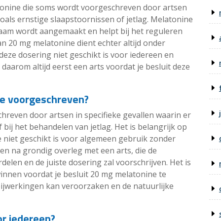
tonine die soms wordt voorgeschreven door artsen
als ernstige slaapstoornissen of jetlag. Melatonine
haam wordt aangemaakt en helpt bij het reguleren
n 20 mg melatonine dient echter altijd onder
deze dosering niet geschikt is voor iedereen en
aarom altijd eerst een arts voordat je besluit deze
e voorgeschreven?
reven door artsen in specifieke gevallen waarin er
 bij het behandelen van jetlag. Het is belangrijk op
 niet geschikt is voor algemeen gebruik zonder
en na grondig overleg met een arts, die de
rdelen en de juiste dosering zal voorschrijven. Het is
winnen voordat je besluit 20 mg melatonine te
ijwerkingen kan veroorzaken en de natuurlijke
or iedereen?