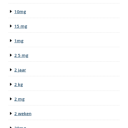
10mg
15 mg
1mg
2 5 mg
2 jaar
2 kg
2 mg
2 weken