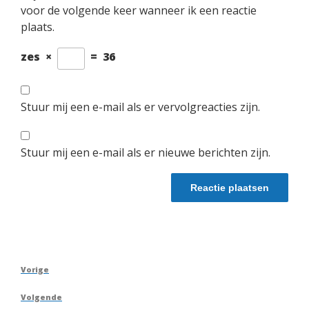
voor de volgende keer wanneer ik een reactie
plaats.
zes
×
=
36
Stuur mij een e-mail als er vervolgreacties zijn.
Stuur mij een e-mail als er nieuwe berichten zijn.
Berichtnavigatie
Vorig
Vorige
bericht
Volgend
Volgende