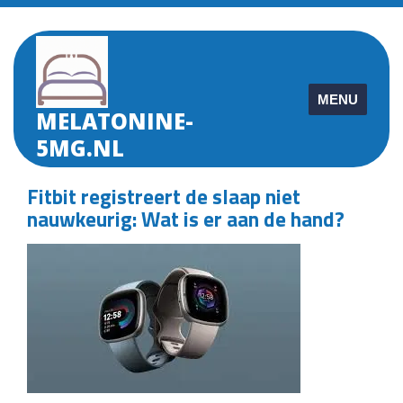
Skip
to
content
MENU
MELATONINE-
5MG.NL
Fitbit registreert de slaap niet
nauwkeurig: Wat is er aan de hand?