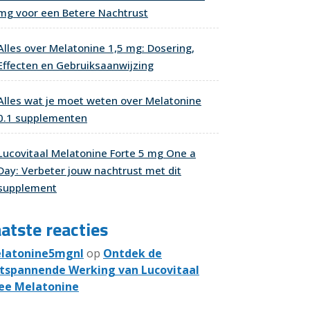
mg voor een Betere Nachtrust
Alles over Melatonine 1,5 mg: Dosering,
Effecten en Gebruiksaanwijzing
Alles wat je moet weten over Melatonine
0.1 supplementen
Lucovitaal Melatonine Forte 5 mg One a
Day: Verbeter jouw nachtrust met dit
supplement
atste reacties
latonine5mgnl
op
Ontdek de
tspannende Werking van Lucovitaal
ee Melatonine