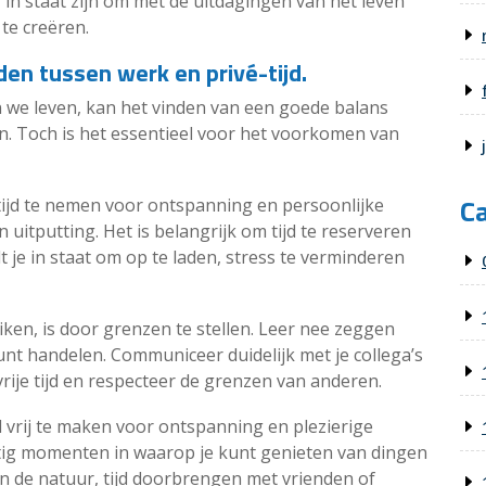
in staat zijn om met de uitdagingen van het leven
te creëren.
en tussen werk en privé-tijd.
n we leven, kan het vinden van een goede balans
jn. Toch is het essentieel voor het voorkomen van
C
tijd te nemen voor ontspanning en persoonlijke
n uitputting. Het is belangrijk om tijd te reserveren
telt je in staat om op te laden, stress te verminderen
ken, is door grenzen te stellen. Leer nee zeggen
unt handelen. Communiceer duidelijk met je collega’s
rije tijd en respecteer de grenzen van anderen.
d vrij te maken voor ontspanning en plezierige
matig momenten in waarop je kunt genieten van dingen
 in de natuur, tijd doorbrengen met vrienden of