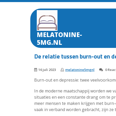
Skip
to
content
MELATONINE-
5MG.NL
De relatie tussen burn-out en d
16 juli 2023
melatonine5mgnl
0 Reac
Burn-out en depressie: twee veelvoorkom
In de moderne maatschappij worden we va
situaties en een constante drang om te pr
meer mensen te maken krijgen met burn-
vaak in verband worden gebracht, zijn ze t