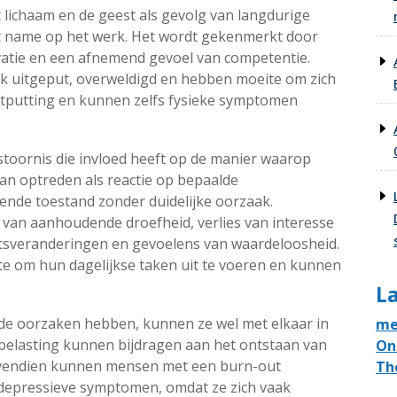
t lichaam en de geest als gevolg van langdurige
met name op het werk. Het wordt gekenmerkt door
atie en een afnemend gevoel van competentie.
k uitgeput, overweldigd en hebben moeite om zich
itputting en kunnen zelfs fysieke symptomen
toornis die invloed heeft op de manier waarop
kan optreden als reactie op bepaalde
nde toestand zonder duidelijke oorzaak.
an aanhoudende droefheid, verlies van interesse
chtsveranderingen en gevoelens van waardeloosheid.
 om hun dagelijkse taken uit te voeren en kunnen
La
de oorzaken hebben, kunnen ze wel met elkaar in
me
belasting kunnen bijdragen aan het ontstaan van
On
Bovendien kunnen mensen met een burn-out
Th
 depressieve symptomen, omdat ze zich vaak