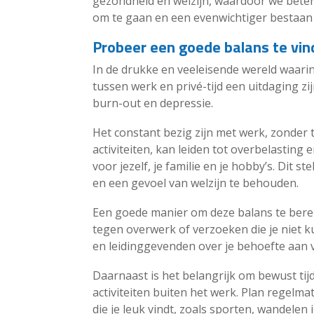
gezondheid en welzijn, waardoor we beter 
om te gaan en een evenwichtiger bestaan ​​
Probeer een goede balans te vind
In de drukke en veeleisende wereld waari
tussen werk en privé-tijd een uitdaging zi
burn-out en depressie.
Het constant bezig zijn met werk, zonder 
activiteiten, kan leiden tot overbelasting e
voor jezelf, je familie en je hobby’s. Dit s
en een gevoel van welzijn te behouden.
Een goede manier om deze balans te berei
tegen overwerk of verzoeken die je niet k
en leidinggevenden over je behoefte aan v
Daarnaast is het belangrijk om bewust tij
activiteiten buiten het werk. Plan regel
die je leuk vindt, zoals sporten, wandelen