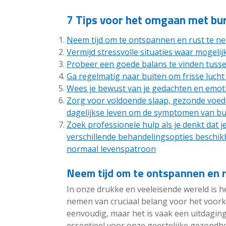
7 Tips voor het omgaan met bu
Neem tijd om te ontspannen en rust te n
Vermijd stressvolle situaties waar mogelijk
Probeer een goede balans te vinden tussen
Ga regelmatig naar buiten om frisse luch
Wees je bewust van je gedachten en emotie
Zorg voor voldoende slaap, gezonde voeding
dagelijkse leven om de symptomen van bu
Zoek professionele hulp als je denkt dat je
verschillende behandelingsopties beschikb
normaal levenspatroon
Neem tijd om te ontspannen en 
In onze drukke en veeleisende wereld is h
nemen van cruciaal belang voor het voork
eenvoudig, maar het is vaak een uitdaging 
essentieel voor onze geestelijke gezondhe