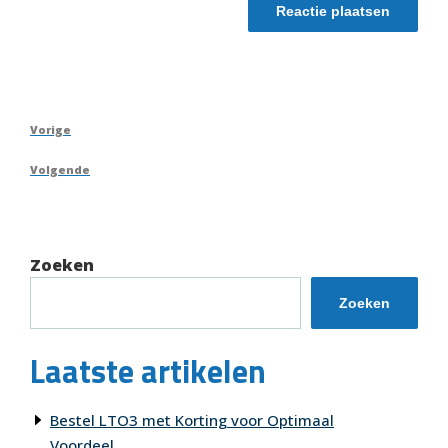
Berichtnavigatie
Vorig
Vorige
bericht
Volgend
Volgende
bericht
Zoeken
Zoeken
Laatste artikelen
Bestel LTO3 met Korting voor Optimaal
Voordeel