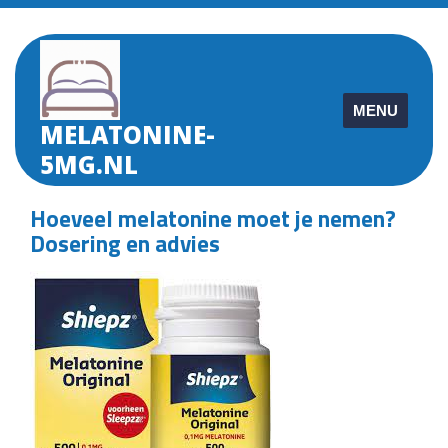
Skip
to
content
MENU
MELATONINE-
5MG.NL
Hoeveel melatonine moet je nemen?
Dosering en advies