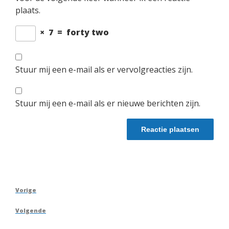
plaats.
×
7
=
forty two
Stuur mij een e-mail als er vervolgreacties zijn.
Stuur mij een e-mail als er nieuwe berichten zijn.
Berichtnavigatie
Vorig
Vorige
bericht
Volgend
Volgende
bericht