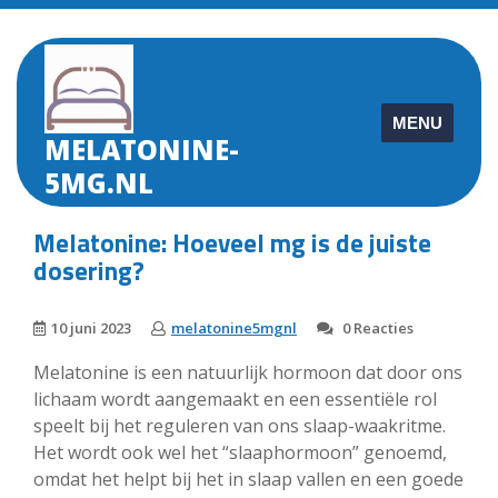
Skip
to
content
MENU
MELATONINE-
5MG.NL
Melatonine: Hoeveel mg is de juiste
dosering?
10 juni 2023
melatonine5mgnl
0 Reacties
Melatonine is een natuurlijk hormoon dat door ons
lichaam wordt aangemaakt en een essentiële rol
speelt bij het reguleren van ons slaap-waakritme.
Het wordt ook wel het “slaaphormoon” genoemd,
omdat het helpt bij het in slaap vallen en een goede