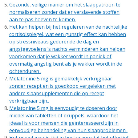
Gezonde, veilige manier om het slaappatroon te
normaliseren zonder dat er verslavende stoffen
aan te pas hoeven te komen.
Het kan helpen bij het reguleren van de nachtelijke
cortisolspiegel, wat een gunstig effect kan hebben
op stressniveaus gedurende de dag en
angstgevoelens ’s nachts verminderen kan helpen
voorkomen dat je wakker wordt in paniek of
overmatig angstig bent als je wakker wordt in de
ochtenduren .
Melatonine 5 mg is gemakkelijk verkrijgbaar
zonder recept en is goedkoop vergeleken met
andere slaapsupplementen die op recept
verkrijgbaar zijn..
Melatonine 5 mg is eenvoudig te doseren door
middel van tabletten of druppels, waardoor het
ideaal is voor mensen die geïnteresseerd zijn in
eenvoudige behandeling van hun slaapproblemen..
Het neemt weinig tijd in beslag voordat het effectief