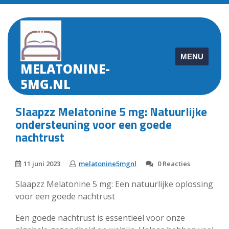
Skip
to
content
MENU
MELATONINE-
5MG.NL
Slaapzz Melatonine 5 mg: Natuurlijke
ondersteuning voor een goede
nachtrust
11 juni 2023
melatonine5mgnl
0 Reacties
Slaapzz Melatonine 5 mg: Een natuurlijke oplossing
voor een goede nachtrust
Een goede nachtrust is essentieel voor onze