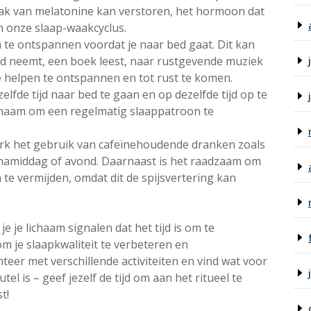
aak van melatonine kan verstoren, het hormoon dat
n onze slaap-waakcyclus.
 te ontspannen voordat je naar bed gaat. Dit kan
d neemt, een boek leest, naar rustgevende muziek
e je helpen te ontspannen en tot rust te komen.
elfde tijd naar bed te gaan en op dezelfde tijd op te
lichaam om een regelmatig slaappatroon te
erk het gebruik van cafeïnehoudende dranken zoals
e namiddag of avond. Daarnaast is het raadzaam om
 te vermijden, omdat dit de spijsvertering kan
je je lichaam signalen dat het tijd is om te
m je slaapkwaliteit te verbeteren en
er met verschillende activiteiten en vind wat voor
el is – geef jezelf de tijd om aan het ritueel te
t!