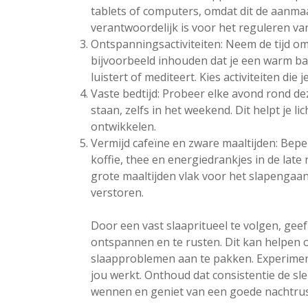
tablets of computers, omdat dit de aanm
verantwoordelijk is voor het reguleren va
Ontspanningsactiviteiten: Neem de tijd om
bijvoorbeeld inhouden dat je een warm ba
luistert of mediteert. Kies activiteiten di
Vaste bedtijd: Probeer elke avond rond dez
staan, zelfs in het weekend. Dit helpt je 
ontwikkelen.
Vermijd cafeïne en zware maaltijden: Bep
koffie, thee en energiedrankjes in de lat
grote maaltijden vlak voor het slapengaan
verstoren.
Door een vast slaapritueel te volgen, geef 
ontspannen en te rusten. Dit kan helpen o
slaapproblemen aan te pakken. Experimente
jou werkt. Onthoud dat consistentie de sleut
wennen en geniet van een goede nachtrus