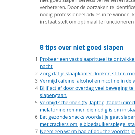
niet goed slapen serieus te nemen en acti
verbeteren. Door de oorzaken te identific
nodig professioneel advies in te winnen,
in staat stelt om optimaal te functionere
8 tips over niet goed slapen
Probeer een vast slaapritueel te ontwikke
nacht.
Zorg dat je slaapkamer donker, stil en com
Vermijd cafeïne, alcohol en nicotine in de
Blijf actief door overdag veel beweging te
slapengaan.
Vermijd schermen (tv, laptop, tablet) dir
melatonine remmen die nodig is om in slaa
Eet gezonde snacks voordat je gaat slape
met crackers om je bloedsuikerspiegel stab
Neem een warm bad of douche voordat je 