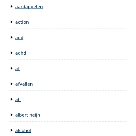
aardappelen
action
add
adhd
af
afvallen
ah
albert heijn
alcohol