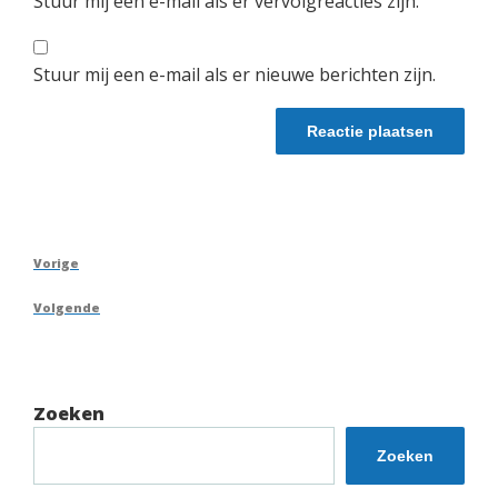
Stuur mij een e-mail als er vervolgreacties zijn.
Stuur mij een e-mail als er nieuwe berichten zijn.
Berichtnavigatie
Vorig
Vorige
bericht
Volgend
Volgende
bericht
Zoeken
Zoeken