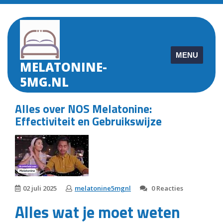
Skip
to
content
MENU
MELATONINE-
5MG.NL
Alles over NOS Melatonine:
Effectiviteit en Gebruikswijze
02 juli 2025
melatonine5mgnl
0 Reacties
Alles wat je moet weten