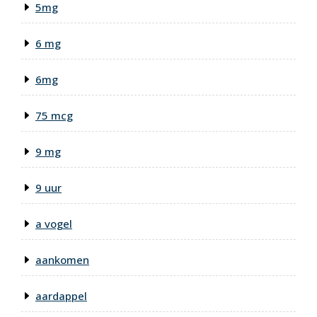
5mg
6 mg
6mg
75 mcg
9 mg
9 uur
a vogel
aankomen
aardappel