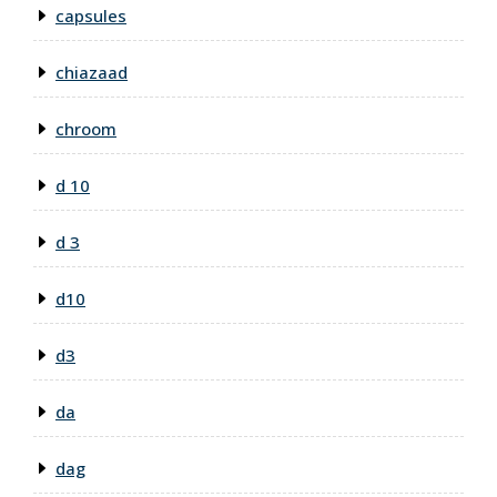
capsules
chiazaad
chroom
d 10
d 3
d10
d3
da
dag