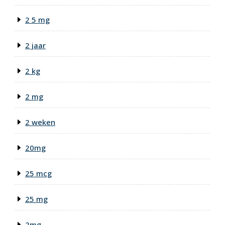
2 5 mg
2 jaar
2 kg
2 mg
2 weken
20mg
25 mcg
25 mg
2mg