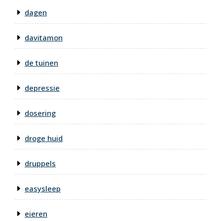
dagen
davitamon
de tuinen
depressie
dosering
droge huid
druppels
easysleep
eieren