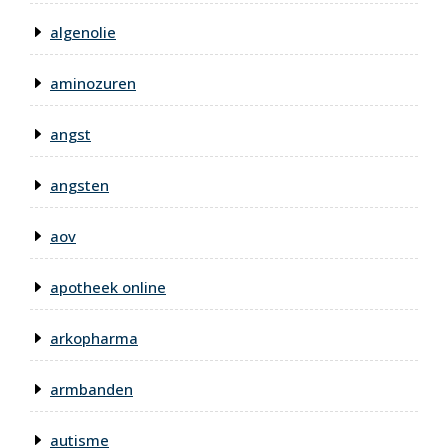
algenolie
aminozuren
angst
angsten
aov
apotheek online
arkopharma
armbanden
autisme